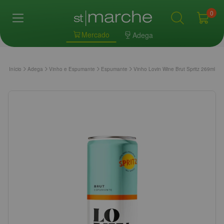
0
Mercado
Adega
Início
Adega
Vinho e Espumante
Espumante
Vinho Lovin Wine Brut Spritz 269ml