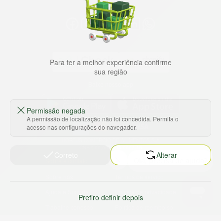
Para ter a melhor experiência confirme
sua região
Baixe nosso app
Permissão negada
A permissão de localização não foi concedida. Permita o
acesso nas configurações do navegador.
HORTUS COMERCIO DE ALIMENTOS S.A
CNPJ: 09.000.493/0002-15
Correto
Alterar
Sobre e contato
Termos e políticas
Sobre nós
Termos de serviço
Ajuda e Suporte
Política de privacidade
Prefiro definir depois
Trabalhe conosco
Política de reembolso