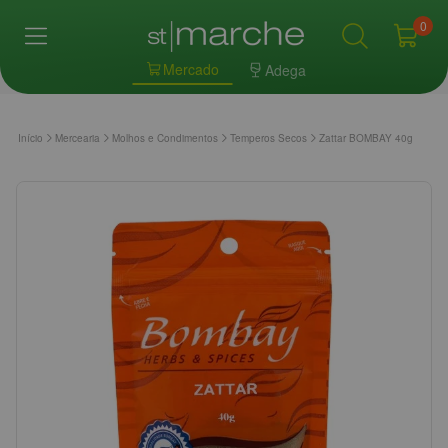
0
Mercado
Adega
Início
Mercearia
Molhos e Condimentos
Temperos Secos
Zattar BOMBAY 40g