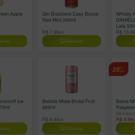
Green Apple
Gin Brasileiro Easy Booze
Whisky 
Red Mint 269ml
DANIEL
Lata 330
R$ 7,99
R$ 15,6
un
ionar
Adicionar
28
%
OFF
mirnoff Ice
Bebida Mista Brutal Fruit
Bebia Mi
275ml
269ml
Raspber
R$ 6,90
u
R$ 8,49
R$ 4,99
un
ionar
Adicionar