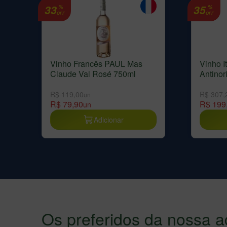
33
35
%
%
OFF
OFF
Vinho Francês PAUL Mas
Vinho It
Claude Val Rosé 750ml
Antinor
R$ 119,00
R$ 307,
un
R$ 79,90
R$ 199
un
Adicionar
Os preferidos da nossa a