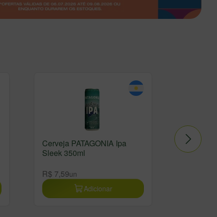
Cerveja PATAGONIA Ipa
Cerveja 
Sleek 350ml
330ml
R$ 7,19
un
R$ 7,59
R$ 6,89
un
u
Adicionar