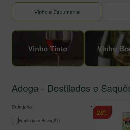
Vinho e Espumante
Vinho Tinto
Vinho Br
Adega
- Destilados e Saquê
Categoria
28
%
OFF
Pronto para Beber
(
51
)