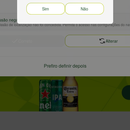
Sim
Não
ssão negada
ssão de localização não foi concedida. Permita o acesso nas configurações do n
Correto
Alterar
Prefiro definir depois