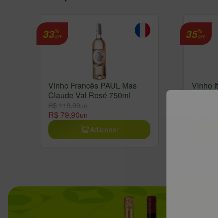
33
35
%
%
OFF
OFF
Vinho Francês PAUL Mas
Vinho It
Claude Val Rosé 750ml
Antinor
R$ 119,00
R$ 307,
un
R$ 79,90
R$ 199
un
Adicionar