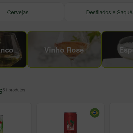
Cervejas
Destilados e Saquê
anco
Vinho Rose
Esp
s
51
produtos