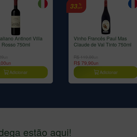
33
%
OFF
aliano Antinori Villa
Vinho Francês Paul Mas
i Rosso 750ml
Claude de Val Tinto 750ml
29
R$ 119,00
un
un
,00
R$ 79,90
un
un
Adicionar
Adicionar
dega estão aqui!