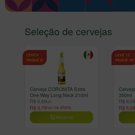
Seleção de cervejas
LEVE 6
LEVE 12
PAGUE 4!
PAGUE 10!
Cerveja CORONITA Extra
Cervej
One Way Long Neck 210ml
350ml
R$ 5,69
R$ 6,0
un
R$ 3,79
/un na oferta
R$ 5,0
Adicionar