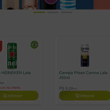
a HEINEKEN Lata
Cerveja Pilsen Corona Lata
350ml
9
un
8
/un na oferta
R$ 6,29
un
Adicionar
Adicionar