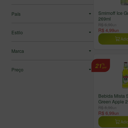
Smirnoff Ice 
País
269ml
R$ 6,90
un
R$ 4,99
un
Estilo
Adic
Marca
21
%
Preço
OFF
Bebida Mista S
Green Apple 
R$ 8,90
un
R$ 6,99
un
Adic