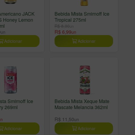
Americano JACK
Bebida Mista Smirnoff Ice
S Honey Lemon
Tropical 275ml
ml
R$ 8,90
un
9
R$ 6,99
un
un
Adicionar
Adicionar
sta Smirnoff Ice
Bebida Mista Xeque Mate
ry 269ml
Mascate Melancia 362ml
n
R$ 11,50
un
un
Adicionar
Adicionar