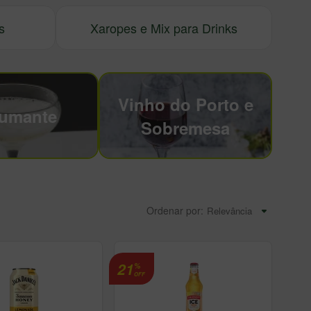
s
Xaropes e Mix para Drinks
Vinho do Porto e
umante
Sobremesa
Ordenar por:
21
%
OFF