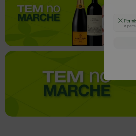
Permi
A permi