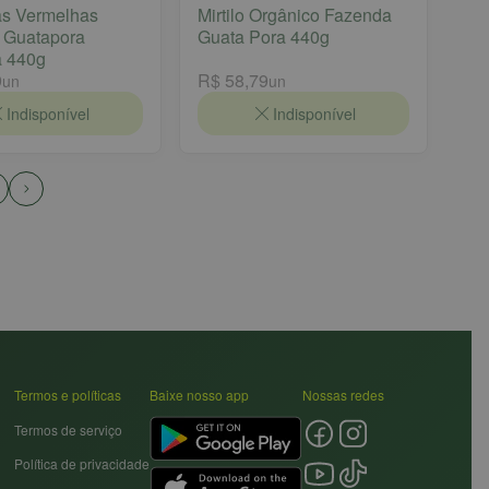
as Vermelhas
Mirtilo Orgânico Fazenda
 Guatapora
Guata Pora 440g
a 440g
9
R$ 58,79
un
un
Indisponível
Indisponível
Termos e políticas
Baixe nosso app
Nossas redes
Termos de serviço
Política de privacidade