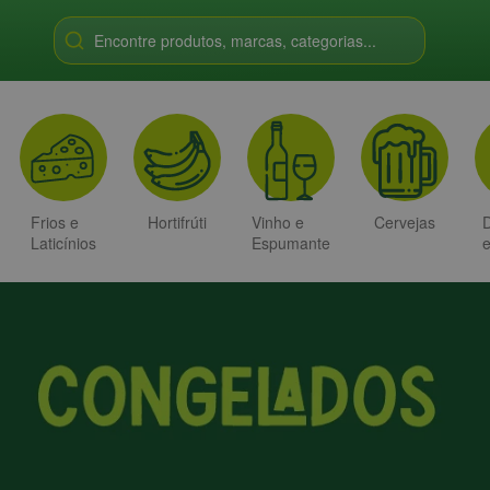
Encontre produtos, marcas, categorias...
Frios e
Hortifrúti
Vinho e
Cervejas
D
Laticínios
Espumante