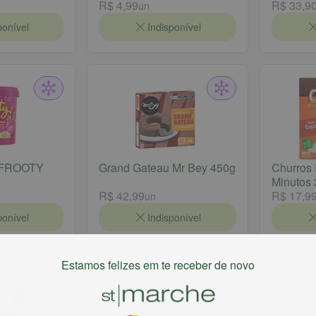
R$ 4,99
R$ 33,9
un
ponível
Indisponível
a FROOTY
Grand Gateau Mr Bey 450g
Churros 
Minutos
R$ 42,99
R$ 17,9
un
ponível
Indisponível
Estamos felizes em te receber de novo