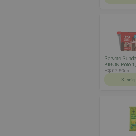
Sorvete Sund
KIBON Pote 1,
R$ 57,90
un
Indis