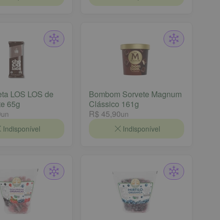
eta LOS LOS de
Bombom Sorvete Magnum
te 65g
Clássico 161g
0
R$ 45,90
un
un
Indisponível
Indisponível