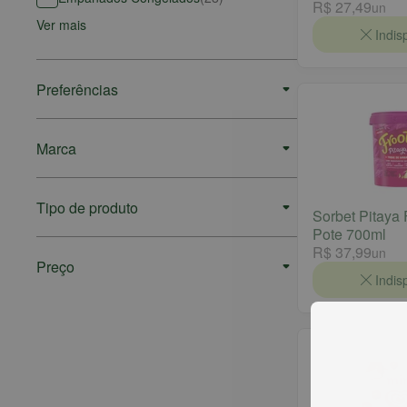
R$ 27,49
un
Ver mais
Indis
Preferências
Marca
Tipo de produto
Sorbet Pitay
Pote 700ml
R$ 37,99
un
Preço
Indis