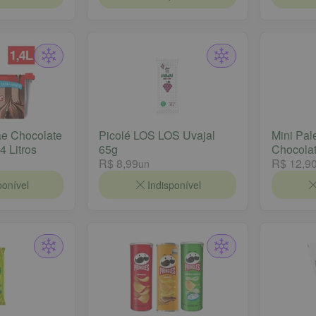
ae Chocolate
Picolé LOS LOS Uvajal
Mini Pal
4 Litros
65g
Chocola
R$ 8,99
R$ 12,9
un
ponível
Indisponível