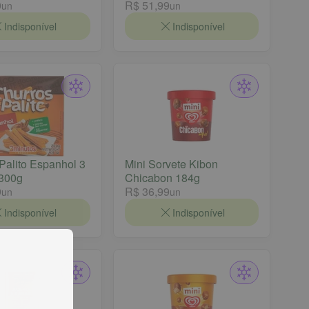
0
R$ 51,99
un
un
Indisponível
Indisponível
Palito Espanhol 3
Mini Sorvete Kibon
 300g
Chicabon 184g
9
R$ 36,99
un
un
Indisponível
Indisponível