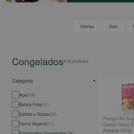
Ofertas
Gelo
Congelados
616
produtos
Categoria
Açaí
(
19
)
Batata Frita
(
11
)
Caldos e Sopas
(
25
)
Frango Ao Sug
Carne Vegana
(
17
)
Queijo Arroz E
Assada 300g
Empanados Congelados
(
28
)