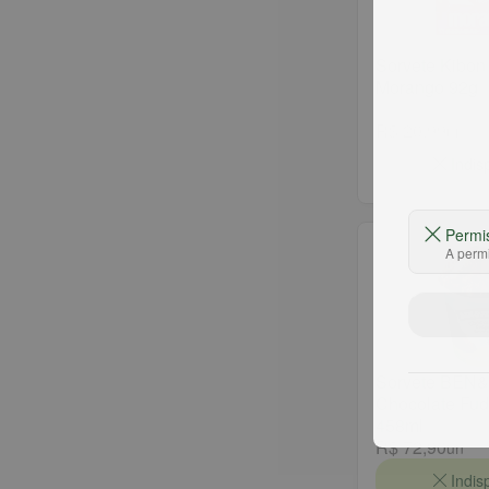
Sorvete Kibon
Morango 92g
R$ 20,99
un
Indis
Permi
A permi
Sorvete BEN
Chocolate Fu
458ml
R$ 72,90
un
Indis