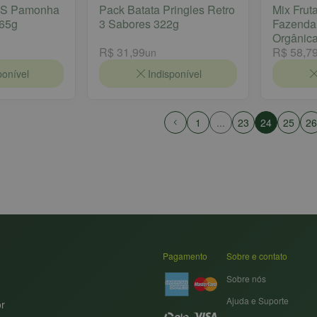
OS Pamonha
Pack Batata Pringles Retro
Mix Frut
 65g
3 Sabores 322g
Fazenda
Orgânic
R$ 31,99
R$ 58,7
un
ponível
Indisponível
1
...
23
24
25
26
Pagamento
Sobre e contato
Sobre nós
Ajuda e Suporte
or