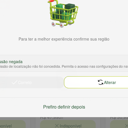
 Mini de
Caldo Vero Brodo Feijão
Polpa de
750ml
MARCHI 
100g
R$ 21,90
R$ 8,99
un
Para ter a melhor experiência confirme sua região
ponível
Indisponível
ssão negada
ssão de localização não foi concedida. Permita o acesso nas configurações do n
Correto
Alterar
&JERRY'S
Pizza Margherita SEARA
Kafta A
dge Brownie
Gourmet 450g
300g
Prefiro definir depois
R$ 47,99
R$ 30,9
un
ponível
Indisponível