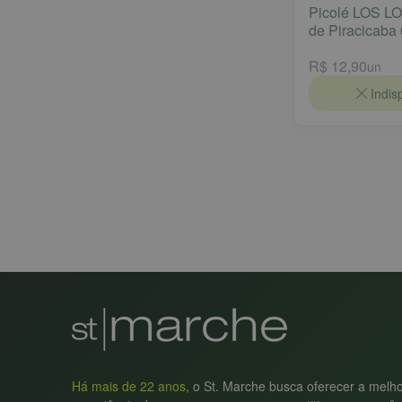
Picolé LOS L
de Piracicaba
R$ 12,90
un
Indis
Há mais de 22 anos
, o St. Marche busca oferecer a melh