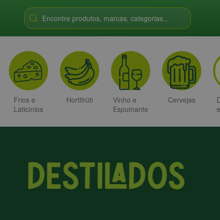
Encontre produtos, marcas, categorias...
Frios e
Hortifrúti
Vinho e
Cervejas
D
Laticínios
Espumante