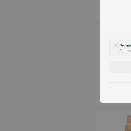
R$ 79,90
un
Indis
Permi
A permi
Whisky Escoc
GLENFIDDICH 
12 Anos Garra
R$ 499,00
un
Indis