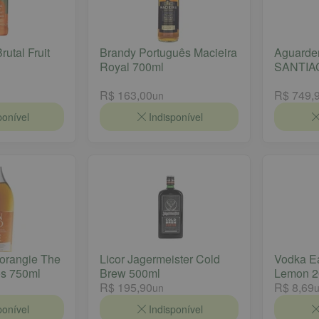
rutal Fruit
Brandy Português Macieira
Aguarde
Royal 700ml
SANTIA
R$ 163,00
R$ 749,
un
ponível
Indisponível
orangie The
Licor Jagermeister Cold
Vodka E
os 750ml
Brew 500ml
Lemon 2
R$ 195,90
R$ 8,69
un
ponível
Indisponível