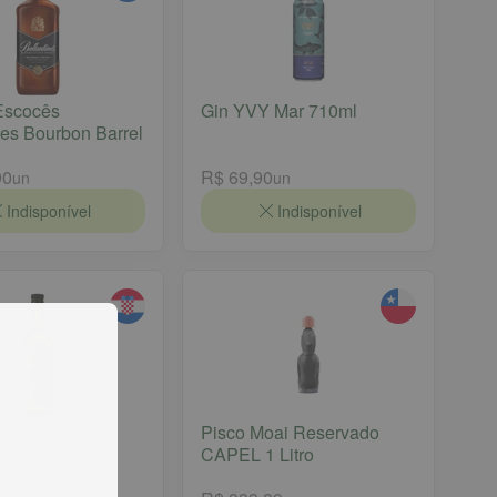
Escocês
Gin YVY Mar 710ml
nes Bourbon Barrel
90
R$ 69,90
un
un
Indisponível
Indisponível
 Rj Santo Grau
Pisco Moai Reservado
50ml
CAPEL 1 Litro