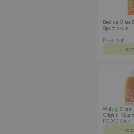
Bebida Mista B
Spritz 275ml
R$ 9,49
un
Indis
Whisky Glenm
Original 12an
R$ 399,00
un
Indis