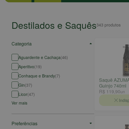
Destilados e Saquês
343
produtos
Categoria
Aguardente e Cachaça
(
46
)
Aperitivo
(
19
)
Conhaque e Brandy
(
7
)
Saquê AZUMA
Gin
(
37
)
Guinjo 740ml
R$ 119,90
un
Licor
(
47
)
Indis
Ver mais
Preferências