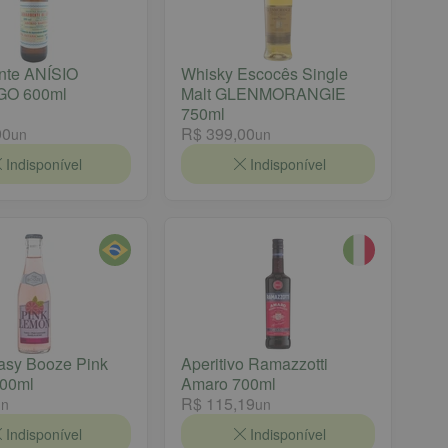
nte ANÍSIO
Whisky Escocês Single
GO 600ml
Malt GLENMORANGIE
750ml
90
R$ 399,00
un
un
Indisponível
Indisponível
asy Booze Pink
Aperitivo Ramazzotti
00ml
Amaro 700ml
R$ 115,19
un
un
Indisponível
Indisponível