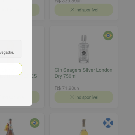
0
R$ 339,89
un
un
Indisponível
Indisponível
avegador.
 Santo Grau
Gin Seagers Silver London
 PEDRO XIMENES
Dry 750ml
99
R$ 71,90
un
un
Indisponível
Indisponível