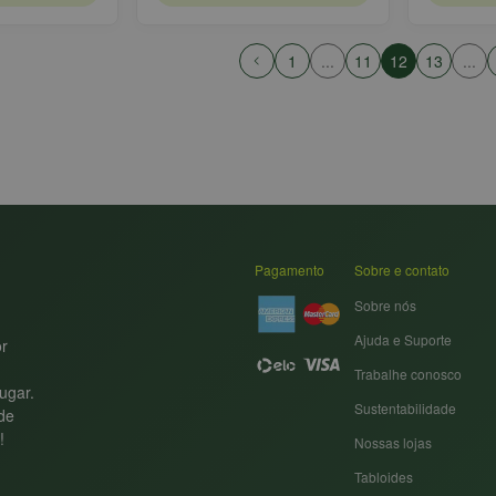
1
...
11
12
13
...
Pagamento
Sobre e contato
Sobre nós
Ajuda e Suporte
or
Trabalhe conosco
ugar.
Sustentabilidade
nde
!
Nossas lojas
Tabloides