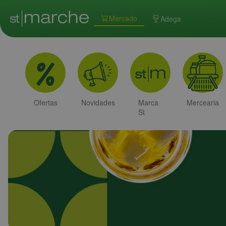
Mercado
Adega
Ofertas
Novidades
Marca
Mercearia
St
Marche