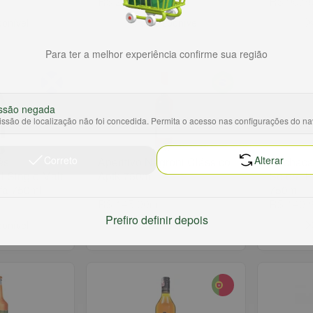
R$ 24,99
R$ 95,9
un
ponível
Indisponível
Para ter a melhor experiência confirme sua região
ssão negada
ssão de localização não foi concedida. Permita o acesso nas configurações do n
Correto
Alterar
ês
Aperitivo Negroni Clássico
Cachaça
Single Malt
Aptk 750ml
Solera
fa 750ml
750ml
R$ 145,00
R$ 140,
un
Prefiro definir depois
ponível
Indisponível