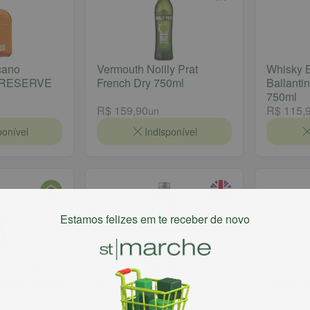
cano
Vermouth Noilly Prat
Whisky 
RESERVE
French Dry 750ml
Ballanti
750ml
R$ 159,90
R$ 115,
un
ponível
Indisponível
Estamos felizes em te receber de novo
SCA VIDA
Gin Inglês Tanqueray Gin
Cachaça
Mel e Limão
& Tonic 275ml
Paraty 7