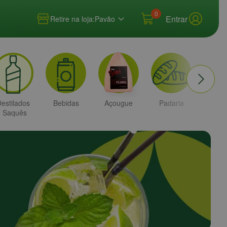
0
Entrar
Retire na loja:
Pavão
estilados
Bebidas
Açougue
Padaria
Higi
e Saquês
e
Bele