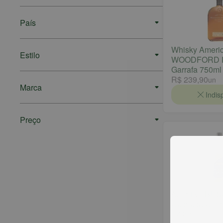
País
Whisky Ameri
Estilo
WOODFORD 
Garrafa 750ml
R$ 239,90
un
Marca
Indis
Preço
Aperitivo BU
Cachaça Com 
670ml