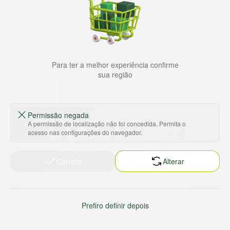
lugar. Além da loja online temos 31 lojas físicas na capital,
Grande São Paulo, litoral e interior de São Paulo. Vem ser
Marche!
Para ter a melhor experiência confirme
sua região
Permissão negada
Baixe nosso app
A permissão de localização não foi concedida. Permita o
acesso nas configurações do navegador.
Correto
Alterar
HORTUS COMERCIO DE ALIMENTOS S.A
CNPJ: 09.000.493/0002-15
Sobre e contato
Termos e políticas
Prefiro definir depois
Sobre nós
Termos de serviço
Ajuda e Suporte
Política de privacidade