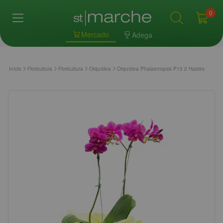
0
Mercado
Adega
Início
Floricultura
Floricultura
Orquídea
Orquídea Phalaenopsis P15 2 Hastes