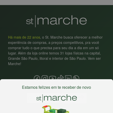
Há mais de 22 anos
, o St. Marche busca oferecer a melhor
experiência de compras, a preços competitivos, pra você
comprar tudo o que precisa para seu dia a dia em um só
lugar. Além da loja online temos 31 lojas físicas na capital,
Grande São Paulo, litoral e interior de São Paulo. Vem ser
Marche!
Estamos felizes em te receber de novo
Baixe nosso app