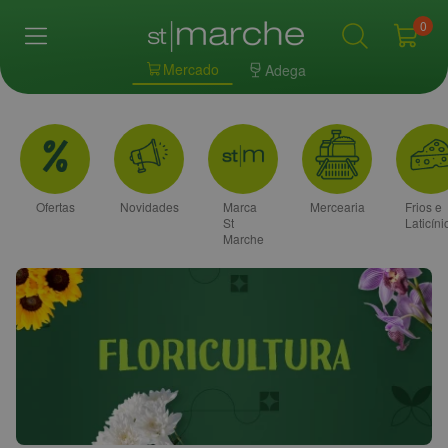
0
Mercado
Adega
Ofertas
Novidades
Marca
Mercearia
Frios e
St
Laticíni
Marche