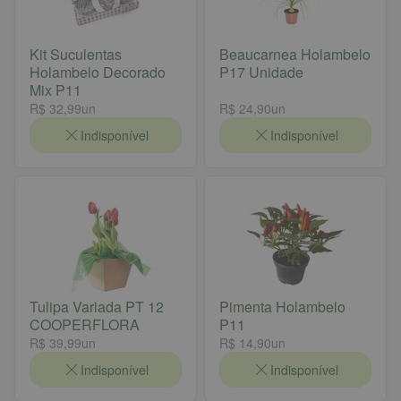
Kit Suculentas
Beaucarnea Holambelo
Holambelo Decorado
P17 Unidade
Mix P11
R$ 32,99
un
R$ 24,90
un
Indisponível
Indisponível
Tulipa Variada PT 12
Pimenta Holambelo
COOPERFLORA
P11
R$ 39,99
un
R$ 14,90
un
Indisponível
Indisponível