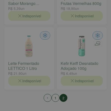
Sabor Morango
Frutas Vermelhas 800g
ACTIVIA 170g
R$ 5,39
un
R$ 18,90
un
Indisponível
Indisponível
Leite Fermentado
Kefir Keiff Desnatado
LETTICO 1 Litro
Adoçado 100g
R$ 21,90
un
R$ 6,49
un
Indisponível
Indisponível
1
2