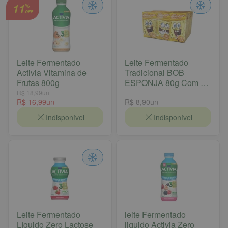
11
%
OFF
Leite Fermentado
Leite Fermentado
Activia Vitamina de
Tradicional BOB
Frutas 800g
ESPONJA 80g Com 6
Unidades
R$ 18,99
un
R$ 16,99
un
R$ 8,90
un
Indisponível
Indisponível
Leite Fermentado
leite Fermentado
Líquido Zero Lactose
liquido Activia Zero