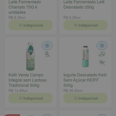
Leite Fermentado
Leite Fermentado Letti
Chamyto 75G 6
Desnatado 250g
unidades
R$ 9,39
un
R$ 6,39
un
Indisponível
Indisponível
Kefir Verde Campo
Iogurte Desnatado Kefir
Integral sem Lactose
Sem Açúcar KEIFF
Tradicional 500g
500g
R$ 14,99
un
R$ 26,90
un
Indisponível
Indisponível