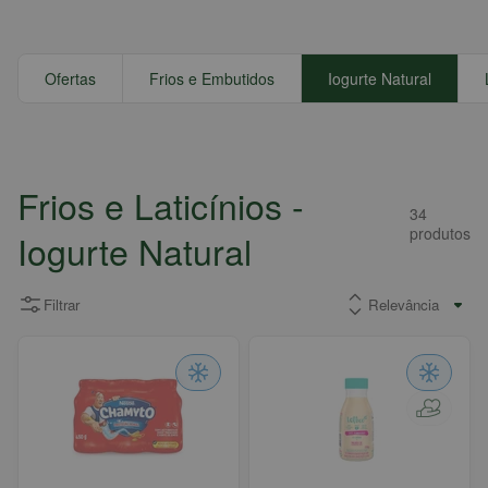
Ofertas
Frios e Embutidos
Iogurte Natural
Frios e Laticínios
-
34
produtos
Iogurte Natural
Filtrar