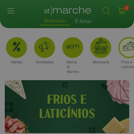
0
Mercado
Adega
Ofertas
Novidades
Marca
Mercearia
Frios e
St
Laticíni
Marche