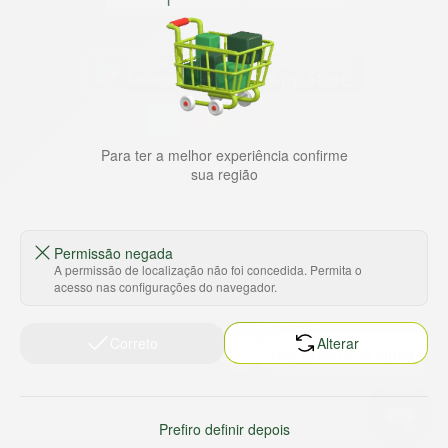
Baixe nosso app
HORTUS COMERCIO DE ALIMENTOS S.A
Para ter a melhor experiência confirme
CNPJ: 09.000.493/0002-15
sua região
Sobre e contato
Termos e políticas
Sobre nós
Termos de serviço
Ajuda e Suporte
Política de privacidade
Permissão negada
A permissão de localização não foi concedida. Permita o
Trabalhe conosco
Política de reembolso
acesso nas configurações do navegador.
Sustentabilidade
Política de frete
Correto
Alterar
Nossas lojas
Tabloides
Relação com Investidores
Prefiro definir depois