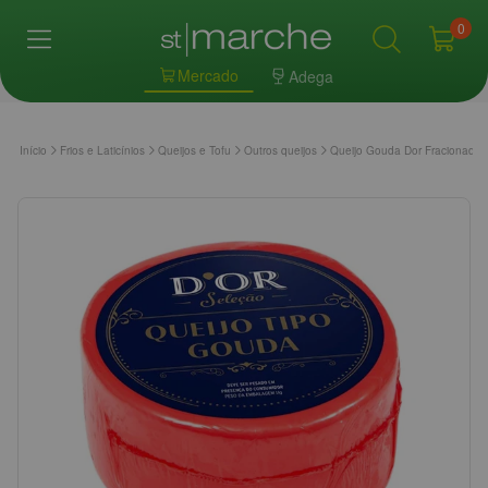
0
Mercado
Adega
Início
Frios e Laticínios
Queijos e Tofu
Outros queijos
Queijo Gouda Dor Fracionado 