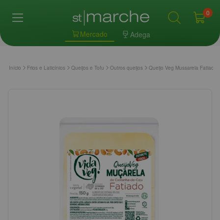
0
Mercado
Adega
Início
Frios e Laticínios
Queijos e Tofu
Outros queijos
Queijo Veg Mussarela Fatiado