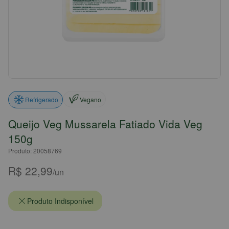
Vegano
Refrigerado
Queijo Veg Mussarela Fatiado Vida Veg
150g
Produto: 20058769
R$ 22,99
/un
Produto Indisponível