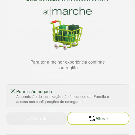
experiência de compras, a preços competitivos, pra você
comprar tudo o que precisa para seu dia a dia em um só
lugar. Além da loja online temos 31 lojas físicas na capital,
Grande São Paulo, litoral e interior de São Paulo. Vem ser
Marche!
Para ter a melhor experiência confirme
sua região
Baixe nosso app
Permissão negada
A permissão de localização não foi concedida. Permita o
acesso nas configurações do navegador.
Correto
Alterar
HORTUS COMERCIO DE ALIMENTOS S.A
CNPJ: 09.000.493/0002-15
Sobre e contato
Termos e políticas