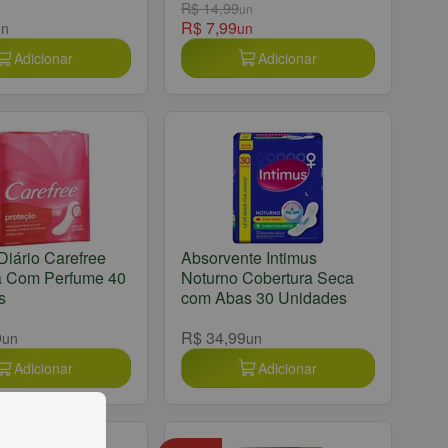
R$ 14,99
un
R$ 7,99
un
un
Adicionar
Adicionar
Diário Carefree
Absorvente Intimus
a Com Perfume 40
Noturno Cobertura Seca
s
com Abas 30 Unidades
9
R$ 34,99
un
un
Adicionar
Adicionar