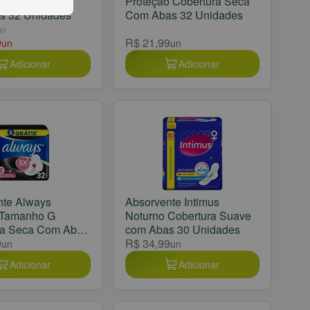
obertura Suave
Proteção Cobertura Seca
s 32 Unidades
Com Abas 32 Unidades
un
9
R$ 21,99
un
un
Adicionar
Adicionar
nte Always
Absorvente Intimus
 Tamanho G
Noturno Cobertura Suave
ra Seca Com Abas
com Abas 30 Unidades
ades
9
R$ 34,99
un
un
Adicionar
Adicionar