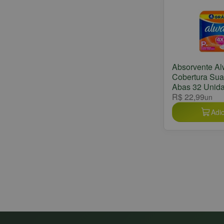
Absorvente A
Cobertura Su
Abas 32 Unid
R$ 22,99
un
Adic