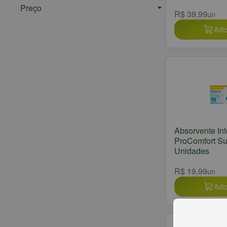
Preço
R$ 39,99
un
Adic
Absorvente Int
ProComfort Su
Unidades
R$ 19,99
un
Adic