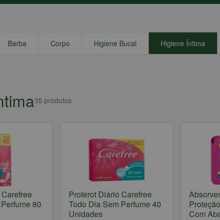
Barba
Corpo
Higiene Bucal
Higiene Íntima
ntima
35
produtos
o Carefree
Proterot Diário Carefree
Absorven
 Perfume 80
Todo Dia Sem Perfume 40
Proteção
Unidades
Com Aba