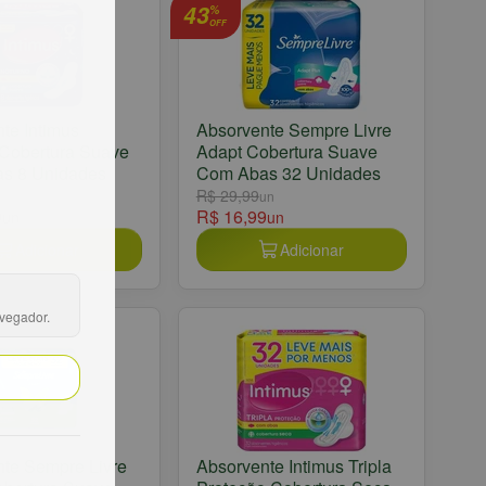
43
%
OFF
te Intimus
Absorvente Sempre Livre
Cobertura Suave
Adapt Cobertura Suave
s 8 Unidades
Com Abas 32 Unidades
R$ 29,99
un
9
R$ 16,99
un
un
Adicionar
Adicionar
avegador.
te Sempre Livre
Absorvente Intimus Tripla