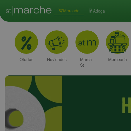
Mercado
Adega
Ofertas
Novidades
Marca
Mercearia
St
Marche