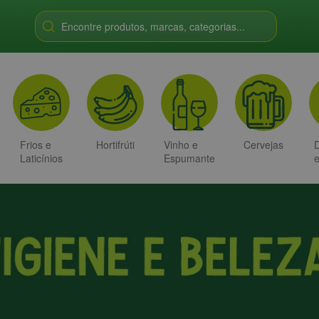
Encontre produtos, marcas, categorias...
Frios e
Hortifrúti
Vinho e
Cervejas
D
Laticínios
Espumante