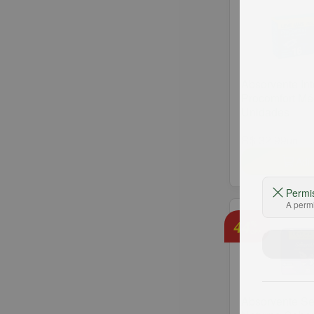
Absorvente Int
Procomfort Mé
Unidades
R$ 32,99
un
Adic
Permi
A permi
44
%
OFF
Absorvente Se