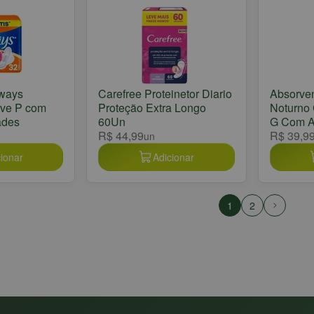
lways
Carefree Proteinetor Diario
Absorve
ave P com
Proteção Extra Longo
Noturno 
ades
60Un
G Com A
R$ 44,99
R$ 39,9
un
ionar
Adicionar
1
2