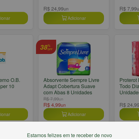
R$ 24,99
R$ 7,99
un
ionar
Adicionar
38
%
OFF
erno O.B.
Absorvente Sempre Livre
Proterot 
per 10
Adapt Cobertura Suave
Todo Di
com Abas 8 Unidades
Unidade
R$ 7,99
un
R$ 4,99
R$ 24,9
un
ionar
Adicionar
Estamos felizes em te receber de novo