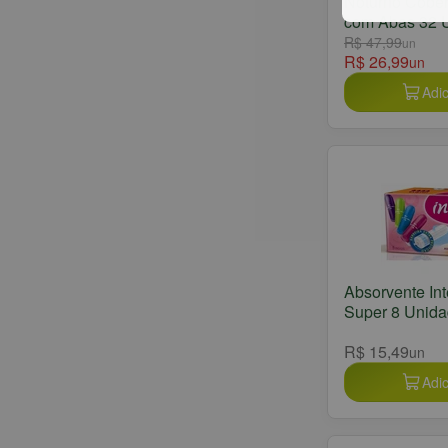
Noturno Cober
com Abas 32 
R$ 47,99
un
R$ 26,99
un
Adic
Absorvente Int
Super 8 Unid
R$ 15,49
un
Adic