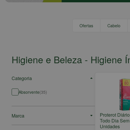
Ofertas
Cabelo
Higiene e Beleza
- Higiene Í
Categoria
Absorvente
(
35
)
Proterot Diári
Marca
Todo Dia Sem
Unidades