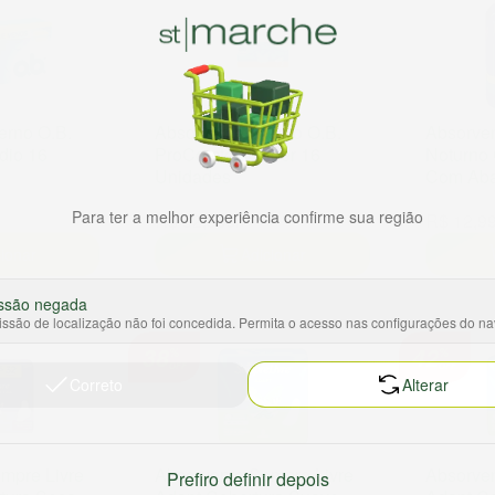
erno O.B.
Absorvente Interno O.B.
Absorven
dio 16
ProComfort Super 16
Noturno 
Unidades
Com Aba
Para ter a melhor experiência confirme sua região
R$ 32,99
R$ 12,9
un
ionar
Adicionar
ssão negada
ssão de localização não foi concedida. Permita o acesso nas configurações do n
38
42
%
%
OFF
OFF
Correto
Alterar
mpre Livre
Absorvente Sempre Livre
Absorven
Prefiro definir depois