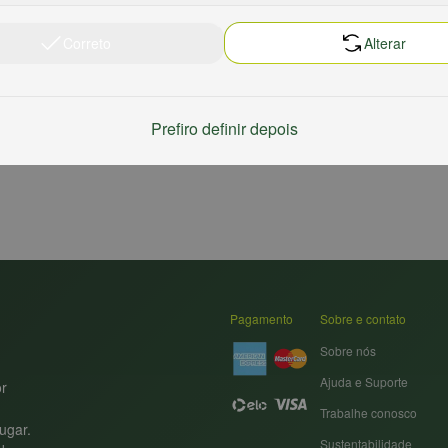
Correto
Alterar
Prefiro definir depois
Pagamento
Sobre e contato
Sobre nós
Ajuda e Suporte
or
Trabalhe conosco
ugar.
Sustentabilidade