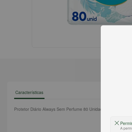
Características
Protetor Diário Always Sem Perfume 80 Unidades
Permi
A permi