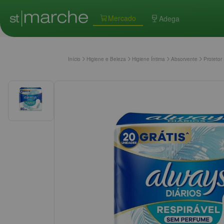
Mercado
Adega
Início
Higiene e Beleza
Higiene Íntima
Absorvente
Protetor