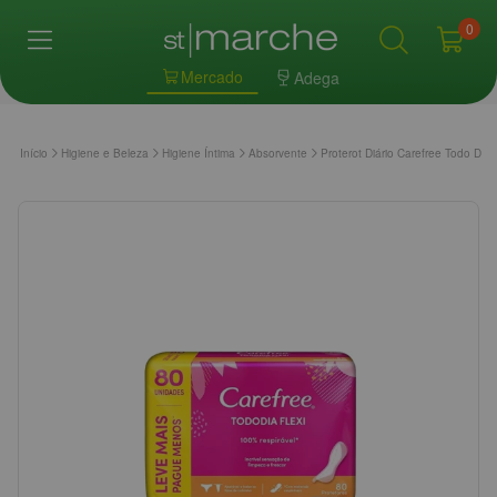
0
Mercado
Adega
Início
Higiene e Beleza
Higiene Íntima
Absorvente
Proterot Diário Carefree Todo Di