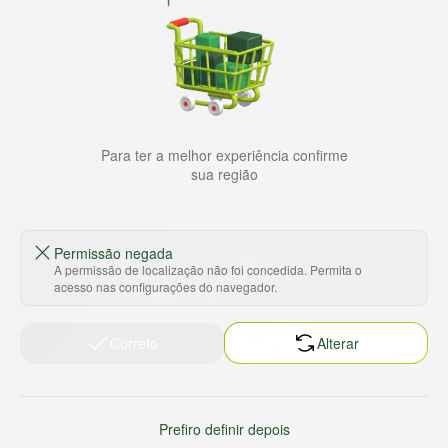
Grande São Paulo, litoral e interior de São Paulo. Vem ser
Marche!
Para ter a melhor experiência confirme
sua região
Baixe nosso app
Permissão negada
A permissão de localização não foi concedida. Permita o
acesso nas configurações do navegador.
HORTUS COMERCIO DE ALIMENTOS S.A
Correto
Alterar
CNPJ: 09.000.493/0002-15
Sobre e contato
Termos e políticas
Sobre nós
Termos de serviço
Prefiro definir depois
Ajuda e Suporte
Política de privacidade