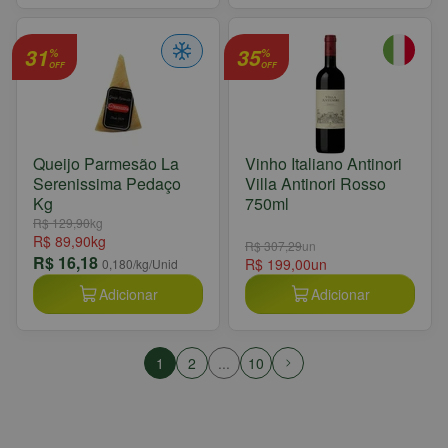
31
35
%
%
OFF
OFF
Queijo Parmesão La
Vinho Italiano Antinori
Serenissima Pedaço
Villa Antinori Rosso
Kg
750ml
R$ 129,90
kg
R$ 89,90
kg
R$ 307,29
un
R$ 16,18
R$ 199,00
un
0,180
/kg/Unid
Adicionar
Adicionar
1
2
...
10