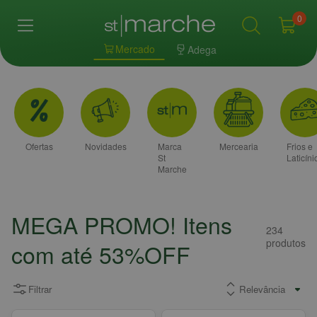
0
Mercado
Adega
Ofertas
Novidades
Marca
Mercearia
Frios e
St
Laticíni
Marche
MEGA PROMO! Itens
234
produtos
com até 53%OFF
Filtrar