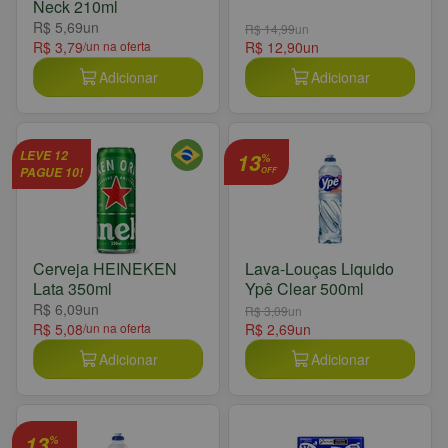
Neck 210ml
R$ 5,69
un
R$ 14,99
un
R$ 3,79
/un na oferta
R$ 12,90
un
Adicionar
Adicionar
LEVE 12
13
%
PAGUE 10!
OFF
Cerveja HEINEKEN
Lava-Louças Liquido
Lata 350ml
Ypê Clear 500ml
R$ 6,09
un
R$ 3,09
un
R$ 5,08
/un na oferta
R$ 2,69
un
Adicionar
Adicionar
13
%