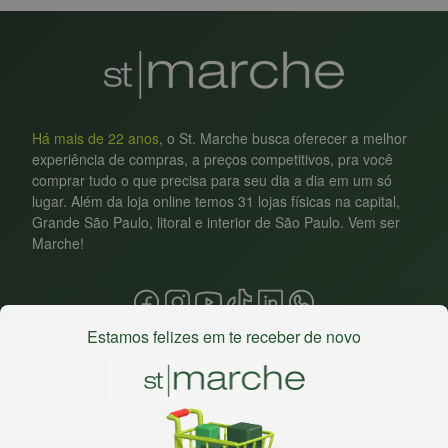
Há mais de 22 anos
, o St. Marche busca oferecer a melhor
experiência de compras, a preços competitivos, pra você
comprar tudo o que precisa para seu dia a dia em um só
lugar. Além da loja online temos 31 lojas físicas na capital,
Grande São Paulo, litoral e interior de São Paulo. Vem ser
Marche!
Estamos felizes em te receber de novo
Baixe nosso app