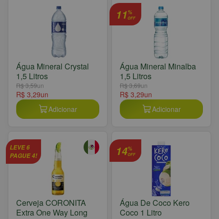
11
%
OFF
Água Mineral Crystal
Água Mineral Minalba
1,5 Litros
1,5 Litros
R$ 3,59
un
R$ 3,69
un
R$ 3,29
un
R$ 3,29
un
Adicionar
Adicionar
LEVE 6
14
%
PAGUE 4!
OFF
Cerveja CORONITA
Água De Coco Kero
Extra One Way Long
Coco 1 Litro