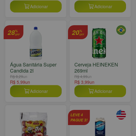
Adicionar
Adicionar
28
20
%
%
OFF
OFF
Água Sanitária Super
Cerveja HEINEKEN
Candida 2l
269ml
R$ 8,29
un
R$ 4,99
un
R$ 5,99
un
R$ 3,99
un
Adicionar
Adicionar
LEVE 4
PAGUE 3!