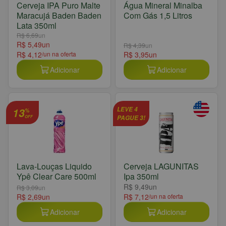
Cerveja IPA Puro Malte
Água Mineral Minalba
Maracujá Baden Baden
Com Gás 1,5 Litros
Lata 350ml
R$ 6,69
un
R$ 5,49
un
R$ 4,39
un
R$ 4,12
/un na oferta
R$ 3,95
un
Adicionar
Adicionar
13
LEVE 4
%
PAGUE 3!
OFF
Lava-Louças Liquido
Cerveja LAGUNITAS
Ypê Clear Care 500ml
Ipa 350ml
R$ 9,49
un
R$ 3,09
un
R$ 2,69
un
R$ 7,12
/un na oferta
Adicionar
Adicionar