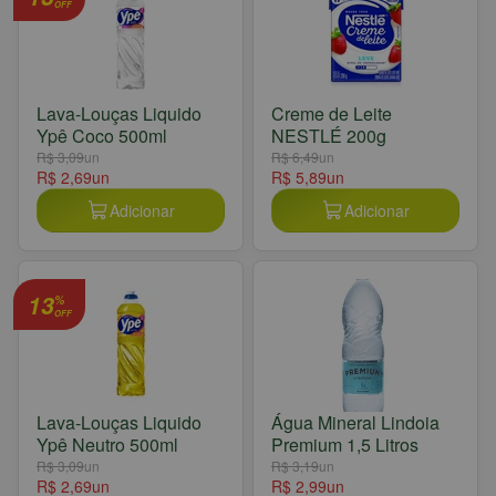
OFF
Lava-Louças Liquido
Creme de Leite
Ypê Coco 500ml
NESTLÉ 200g
R$ 3,09
un
R$ 6,49
un
R$ 2,69
un
R$ 5,89
un
Adicionar
Adicionar
13
%
OFF
Lava-Louças Liquido
Água Mineral Lindoia
Ypê Neutro 500ml
Premium 1,5 Litros
R$ 3,09
un
R$ 3,19
un
R$ 2,69
un
R$ 2,99
un