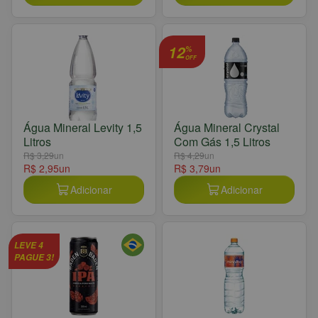
12
%
OFF
Água Mineral Levity 1,5
Água Mineral Crystal
Litros
Com Gás 1,5 Litros
R$ 3,29
un
R$ 4,29
un
R$ 2,95
un
R$ 3,79
un
Adicionar
Adicionar
LEVE 4
PAGUE 3!