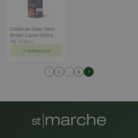
Caldo de Osso Vero
Brodo Carne 500ml
R$ 18,90
un
Indisponível
1
...
6
7