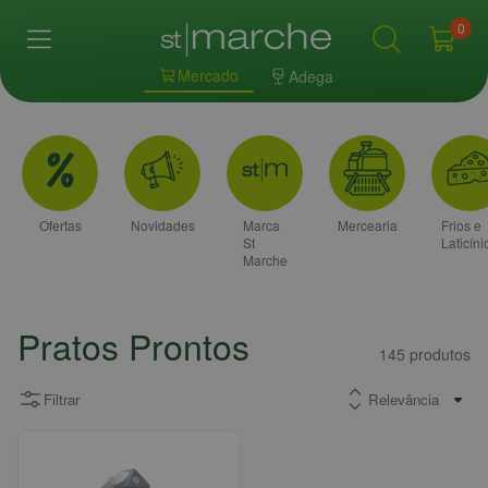
0
Mercado
Adega
Ofertas
Novidades
Marca
Mercearia
Frios e
St
Laticíni
Marche
Pratos Prontos
145
produtos
Filtrar