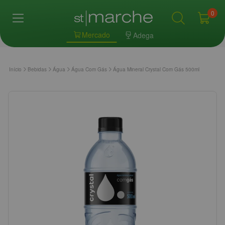
0
Mercado
Adega
Início
Bebidas
Água
Água Com Gás
Água Mineral Crystal Com Gás 500ml