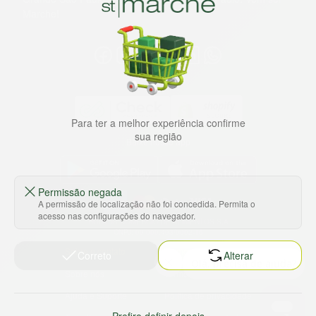
Marche!
Para ter a melhor experiência confirme
sua região
Baixe nosso app
Permissão negada
A permissão de localização não foi concedida. Permita o
acesso nas configurações do navegador.
HORTUS COMERCIO DE ALIMENTOS S.A
CNPJ: 09.000.493/0002-15
Sobre e contato
Termos e políticas
Correto
Alterar
Sobre nós
Termos de serviço
Ajuda e Suporte
Política de privacidade