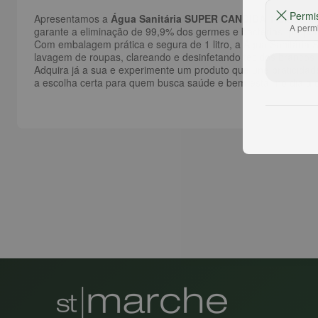
Permi
Apresentamos a
Água Sanitária SUPER CANDIDA 1 Litro
, u
A permi
garante a eliminação de 99,9% dos germes e bactérias, propor
Com embalagem prática e segura de 1 litro, a Água Sanitária S
lavagem de roupas, clareando e desinfetando tecidos brancos d
Adquira já a sua e experimente um produto que une praticidad
a escolha certa para quem busca saúde e bem-estar no dia a d