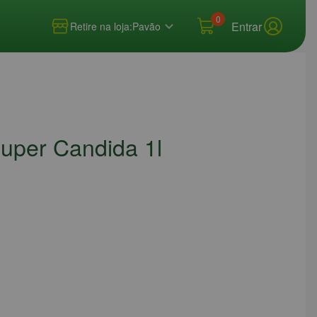
0
Entrar
Retire na loja:
Pavão
Super Candida 1l