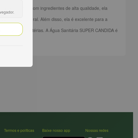
lar. Produzida com ingredientes de alta qualidade, ela
avegador.
perfícies em geral. Além disso, ela é excelente para a
iente livre de bactérias. A Água Sanitária SUPER CANDIDA é
Termos e políticas
Baixe nosso app
Nossas redes