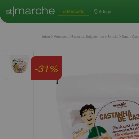
Mercado
Adega
Início
Mercearia
Biscoitos, Salgadinhos e Snacks
Nuts
Cast
-
31
%