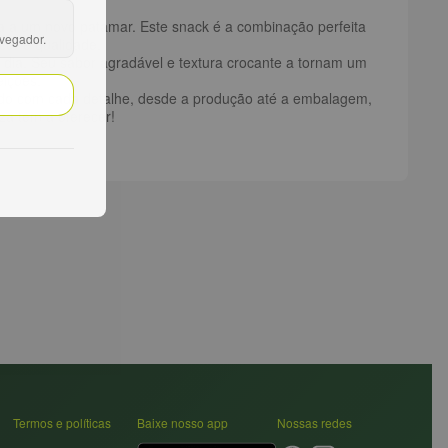
ia a um novo patamar. Este snack é a combinação perfeita
avegador.
cor e qualidade.
o dia. Seu sabor agradável e textura crocante a tornam um
eições.
idado com cada detalhe, desde a produção até a embalagem,
za tem a oferecer!
Termos e políticas
Baixe nosso app
Nossas redes