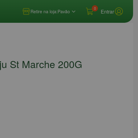
0
Entrar
Retire na loja:
Pavão
ju St Marche 200G