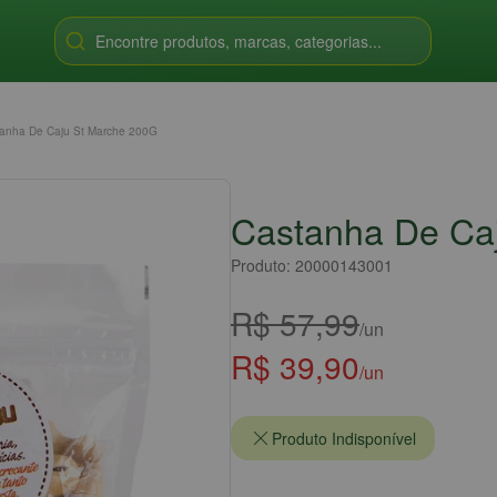
Encontre produtos, marcas, categorias...
anha De Caju St Marche 200G
Castanha De Ca
Produto: 20000143001
R$ 57,99
/un
R$ 39,90
/un
Produto Indisponível