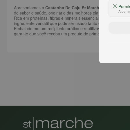
Permi
Apresentamos a
Castanha De Caju St Marche 200G
, um pro
A permi
de sabor e saúde, originário das melhores plantações de caju
Rica em proteínas, fibras e minerais essenciais, esta castanh
ingrediente versátil que pode ser usado tanto em pratos doces 
Embalado em um recipiente prático e reutilizável, nosso prod
garante que você receba um produto de primeira linha que sup