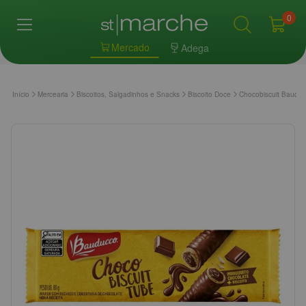
0
Mercado
Adega
Início
Mercearia
Biscoitos, Salgadinhos e Snacks
Biscoito Doce
Chocobiscuit Baudu