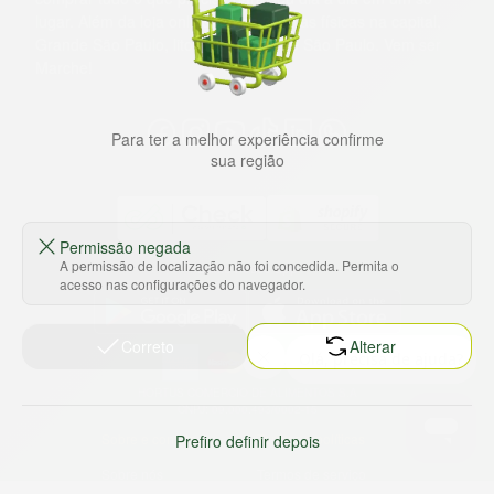
lugar. Além da loja online temos 31 lojas físicas na capital,
Grande São Paulo, litoral e interior de São Paulo. Vem ser
Marche!
Para ter a melhor experiência confirme
sua região
Permissão negada
A permissão de localização não foi concedida. Permita o
Baixe nosso app
acesso nas configurações do navegador.
Correto
Alterar
HORTUS COMERCIO DE ALIMENTOS S.A
CNPJ: 09.000.493/0002-15
Sobre e contato
Termos e políticas
Prefiro definir depois
Sobre nós
Termos de serviço