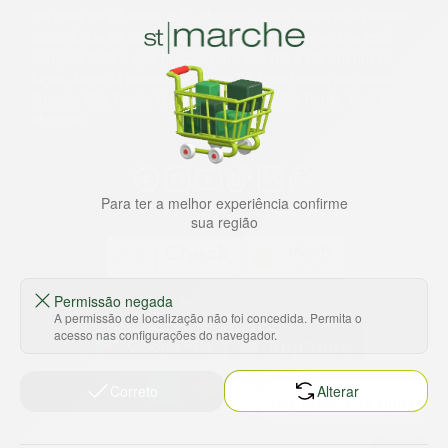
Há mais de 22 anos
, o St. Marche busca oferecer a melhor
experiência de compras, a preços competitivos, pra você
comprar tudo o que precisa para seu dia a dia em um só
lugar. Além da loja online temos 31 lojas físicas na capital,
Grande São Paulo, litoral e interior de São Paulo. Vem ser
Marche!
Para ter a melhor experiência confirme
sua região
Permissão negada
Baixe nosso app
A permissão de localização não foi concedida. Permita o
acesso nas configurações do navegador.
Correto
Alterar
HORTUS COMERCIO DE ALIMENTOS S.A
CNPJ: 09.000.493/0002-15