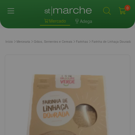
0
Mercado
Adega
Início
Mercearia
Grãos, Sementes e Cereais
Farinhas
Farinha de Linhaça Dourada C