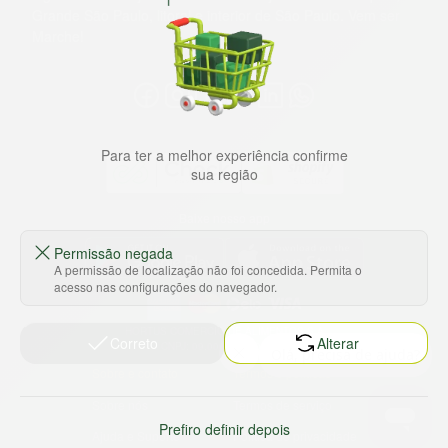
Grande São Paulo, litoral e interior de São Paulo. Vem ser
Marche!
Para ter a melhor experiência confirme
sua região
Baixe nosso app
Permissão negada
A permissão de localização não foi concedida. Permita o
acesso nas configurações do navegador.
HORTUS COMERCIO DE ALIMENTOS S.A
Correto
Alterar
CNPJ: 09.000.493/0002-15
Sobre e contato
Termos e políticas
Sobre nós
Termos de serviço
Prefiro definir depois
Ajuda e Suporte
Política de privacidade