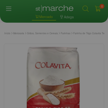
0
Mercado
Adega
Início
Mercearia
Grãos, Sementes e Cereais
Farinhas
Farinha de Trigo Colavita Tene