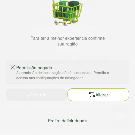
Para ter a melhor experiência confirme
sua região
Baixe nosso app
Permissão negada
A permissão de localização não foi concedida. Permita o
acesso nas configurações do navegador.
HORTUS COMERCIO DE ALIMENTOS S.A
CNPJ: 09.000.493/0002-15
Sobre e contato
Termos e políticas
Correto
Alterar
Sobre nós
Termos de serviço
Ajuda e Suporte
Política de privacidade
Prefiro definir depois
Trabalhe conosco
Política de reembolso
Sustentabilidade
Política de frete