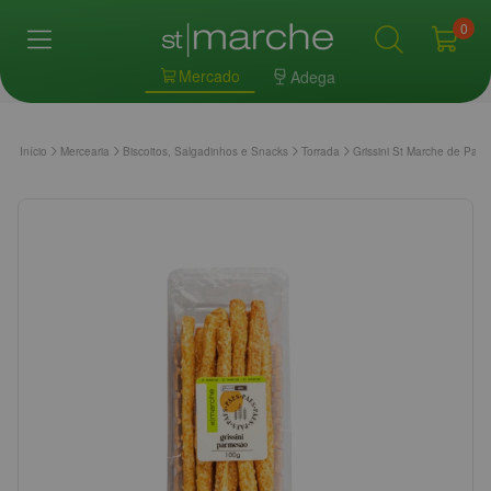
0
Mercado
Adega
Início
Mercearia
Biscoitos, Salgadinhos e Snacks
Torrada
Grissini St Marche de Par