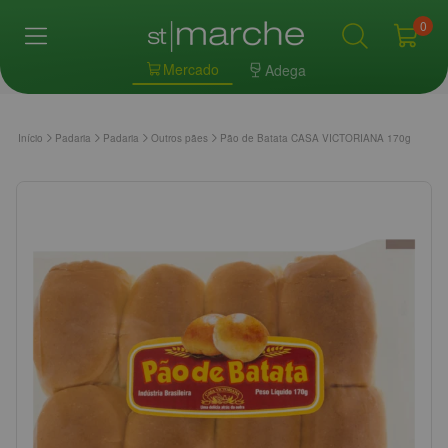
0
Mercado
Adega
Início
Padaria
Padaria
Outros pães
Pão de Batata CASA VICTORIANA 170g