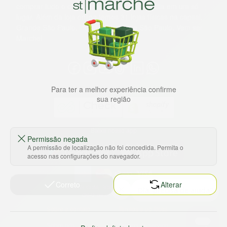
comprar tudo o que precisa para seu dia a dia em um só
lugar. Além da loja online temos 31 lojas físicas na capital,
Grande São Paulo, litoral e interior de São Paulo. Vem ser
Marche!
Para ter a melhor experiência confirme
sua região
Baixe nosso app
Permissão negada
A permissão de localização não foi concedida. Permita o
acesso nas configurações do navegador.
Correto
Alterar
HORTUS COMERCIO DE ALIMENTOS S.A
CNPJ: 09.000.493/0002-15
Sobre e contato
Termos e políticas
Sobre nós
Termos de serviço