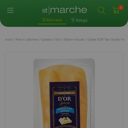
0
Mercado
Adega
Início
Frios e Laticínios
Queijos e Tofu
Edam e Gouda
Queijo DOR Tipo Gouda Fati