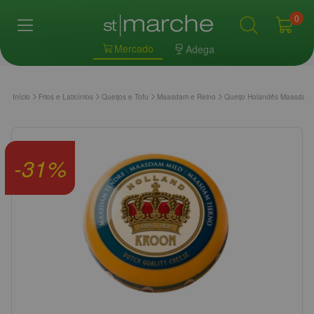
0
Mercado
Adega
Início
Frios e Laticínios
Queijos e Tofu
Maasdam e Reino
Queijo Holandês Maasdam
-
31
%