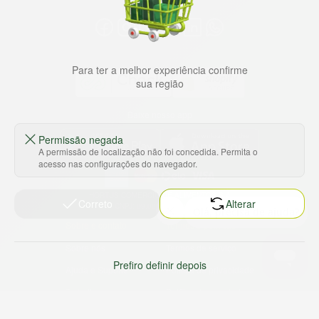
Para ter a melhor experiência confirme
sua região
Baixe nosso app
Permissão negada
A permissão de localização não foi concedida. Permita o
acesso nas configurações do navegador.
HORTUS COMERCIO DE ALIMENTOS S.A
Correto
Alterar
CNPJ: 09.000.493/0002-15
Sobre e contato
Termos e políticas
Sobre nós
Termos de serviço
Prefiro definir depois
Ajuda e Suporte
Política de privacidade
Trabalhe conosco
Política de reembolso
Sustentabilidade
Política de frete