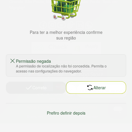
Grande São Paulo, litoral e interior de São Paulo. Vem ser
Marche!
Para ter a melhor experiência confirme
sua região
Permissão negada
Baixe nosso app
A permissão de localização não foi concedida. Permita o
acesso nas configurações do navegador.
Correto
Alterar
HORTUS COMERCIO DE ALIMENTOS S.A
CNPJ: 09.000.493/0002-15
Sobre e contato
Termos e políticas
Prefiro definir depois
Sobre nós
Termos de serviço
Ajuda e Suporte
Política de privacidade