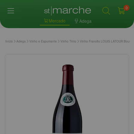
0
Mercado
Adega
Início
Adega
Vinho e Espumante
Vinho Tinto
Vinho Francês LOUIS LATOUR Bourgog