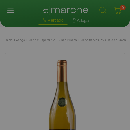
0
Mercado
Adega
Início
Adega
Vinho e Espumante
Vinho Branco
Vinho francês P&R Haut de Valen C