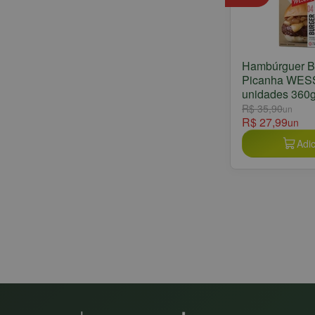
Hambúrguer B
Picanha WES
unidades 360
R$ 35,90
un
R$ 27,99
un
Adic