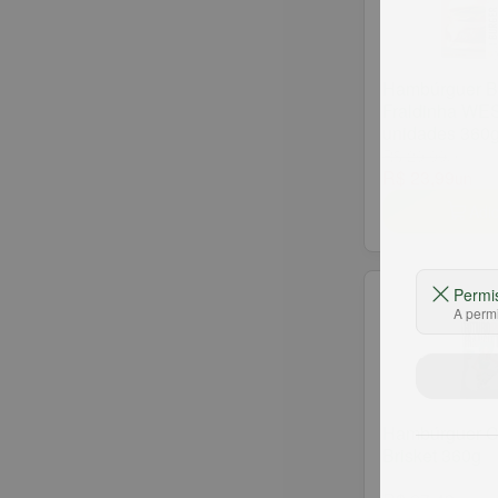
Hambúrguer B
Fraldinha WE
unidades 360
R$ 29,99
un
R$ 23,99
un
Adic
Permi
A permi
Hambúrguer C
Brisket 360g