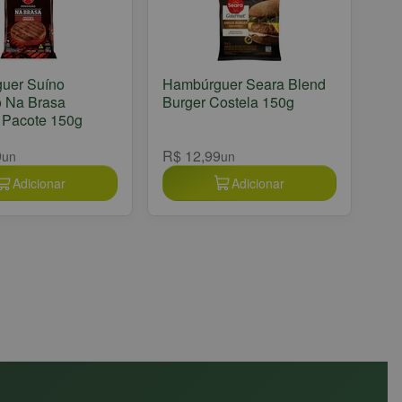
uer Suíno
Hambúrguer Seara Blend
o Na Brasa
Burger Costela 150g
 Pacote 150g
9
R$ 12,99
un
un
Adicionar
Adicionar