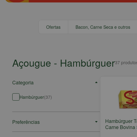
Ofertas
Bacon, Carne Seca e outros
Açougue
- Hambúrguer
37
produto
Categoria
Hambúrguer
(
37
)
Hambúrguer Tr
Preferências
Carne Bovina