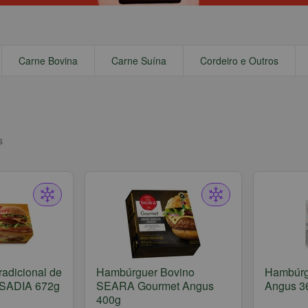
Carne Bovina
Carne Suína
Cordeiro e Outros
s
adicional de
Hambúrguer Bovino
Hambúrg
 SADIA 672g
SEARA Gourmet Angus
Angus 3
400g