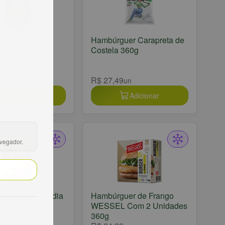
uer Na Brasa
Hambúrguer Carapreta de
 150g
Costela 360g
R$ 27,49
un
un
Adicionar
Adicionar
avegador.
uer Bovino Sadia
Hambúrguer de Frango
WESSEL Com 2 Unidades
360g