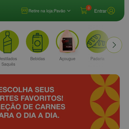
0
Entrar
Retire na loja:
Pavão
estilados
Bebidas
Açougue
Padaria
Higi
e Saquês
e
Bele