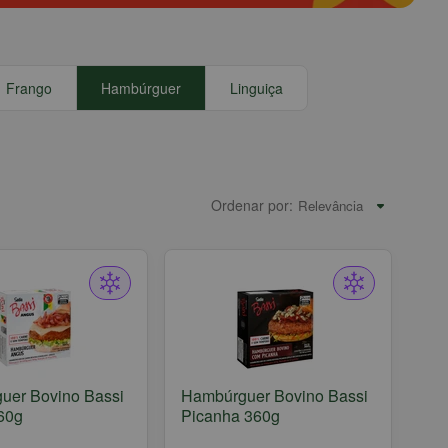
Frango
Hambúrguer
Linguiça
Ordenar por:
uer Bovino Bassi
Hambúrguer Bovino Bassi
60g
Picanha 360g