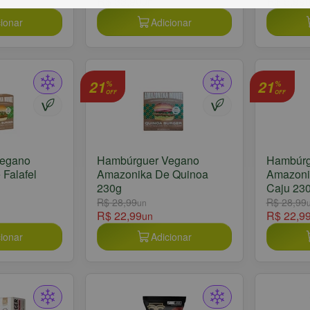
R$ 33,90
R$ 5,99
un
ionar
Adicionar
21
21
%
%
OFF
OFF
Vegano
Hambúrguer Vegano
Hambúrg
Falafel
Amazonika De Quinoa
Amazoni
230g
Caju 23
R$ 28,99
R$ 28,99
un
R$ 22,99
R$ 22,9
un
ionar
Adicionar