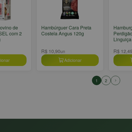
ovino de
Hambúrguer Cara Preta
Hamburg
SEL com 2
Costela Angus 120g
Perdigã
g
Linguiça
R$ 10,90
R$ 12,4
un
ionar
Adicionar
1
2