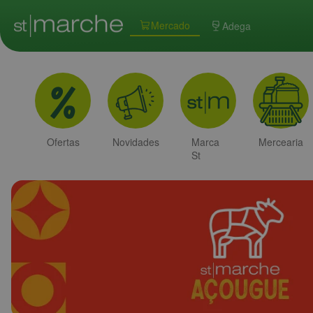
Mercado
Adega
Ofertas
Novidades
Marca
Mercearia
St
Marche