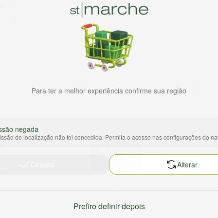
ovino de
Hambúrguer Fit Cara Preta
Hambúrg
SSEL com 2
Carne 120g
Picanha
g
R$ 10,90
R$ 7,99
un
Para ter a melhor experiência confirme sua região
ionar
Adicionar
ssão negada
ssão de localização não foi concedida. Permita o acesso nas configurações do n
Correto
Alterar
arapreta de
Hambúrguer Bovino
Hambúrg
Perdigão Na Brasa 540g
113g
Prefiro definir depois