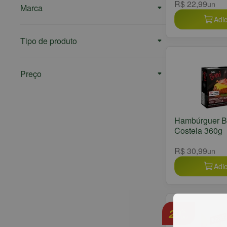
R$ 22,99
un
Marca
Adic
Tipo de produto
Preço
Hambúrguer B
Costela 360g
R$ 30,99
un
Adic
20
%
OFF