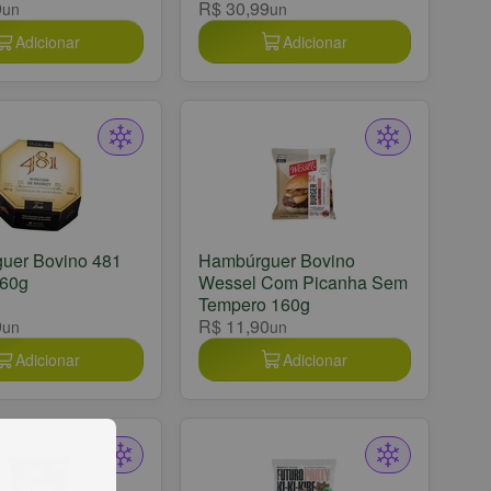
9
R$ 30,99
un
un
Adicionar
Adicionar
uer Bovino 481
Hambúrguer Bovino
360g
Wessel Com Picanha Sem
Tempero 160g
9
R$ 11,90
un
un
Adicionar
Adicionar