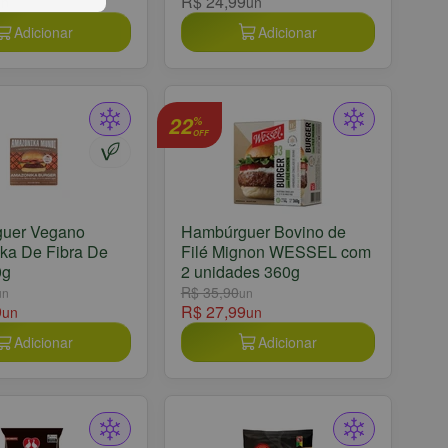
R$ 24,99
un
un
Adicionar
Adicionar
22
%
OFF
uer Vegano
Hambúrguer Bovino de
ka De Fibra De
Filé Mignon WESSEL com
0g
2 unidades 360g
R$ 35,90
un
un
9
R$ 27,99
un
un
Adicionar
Adicionar