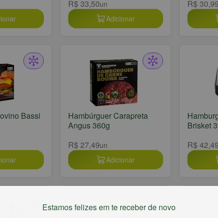
R$ 33,50
R$ 30,9
un
ionar
Adicionar
ovino Bassi
Hambúrguer Carapreta
Hamburg
Angus 360g
Brisket 
R$ 27,49
R$ 42,4
un
ionar
Adicionar
Estamos felizes em te receber de novo