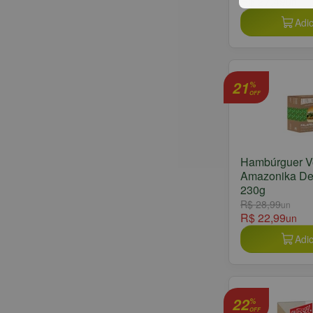
R$ 27,49
un
Adic
21
%
OFF
Hambúrguer 
Amazonika De 
230g
R$ 28,99
un
R$ 22,99
un
Adic
22
%
OFF