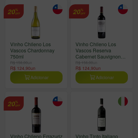
20
20
%
%
OFF
OFF
Vinho Chileno Los
Vinho Chileno Los
Vascos Chardonnay
Vascos Reserva
750ml
Cabernet Sauvignon
750ml
R$ 156,00
un
R$ 156,00
un
R$ 124,90
un
R$ 124,90
un
Adicionar
Adicionar
20
%
OFF
Vinho Chileno Errazuriz
Vinho Tinto Italiano