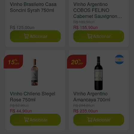
Vinho Brasileiro Casa
Vinho Argentino
Soncini Syrah 750ml
COBOS FELINO
Cabernet Sauvignon
750ml
R$ 189,90
un
R$ 125,00
un
R$ 155,90
un
Adicionar
Adicionar
15
20
%
%
OFF
OFF
Vinho Chileno Siegel
Vinho Argentino
Rose 750ml
Amancaya 700ml
R$ 52,90
un
R$ 294,00
un
R$ 44,90
un
R$ 235,00
un
Adicionar
Adicionar