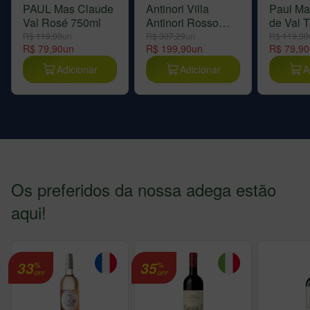
PAUL Mas Claude
Antinori Villa
Paul Ma
Val Rosé 750ml
Antinori Rosso
de Val 
750ml
R$ 119,00
un
R$ 307,29
un
R$ 119,00
R$ 79,90
un
R$ 199,90
un
R$ 79,90
Adicionar
Adicionar
A
Os preferidos da nossa adega estão
aqui!
33
35
%
%
OFF
OFF