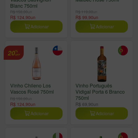
Blanc 750ml
R$ 156,00
un
R$ 119,00
un
R$ 124,90
un
R$ 99,90
un
Adicionar
Adicionar
20
%
OFF
Vinho Chileno Los
Vinho Português
Vascos Rosé 750ml
Vidigal Porta 6 Branco
750ml
R$ 156,00
un
R$ 124,90
un
R$ 69,90
un
Adicionar
Adicionar