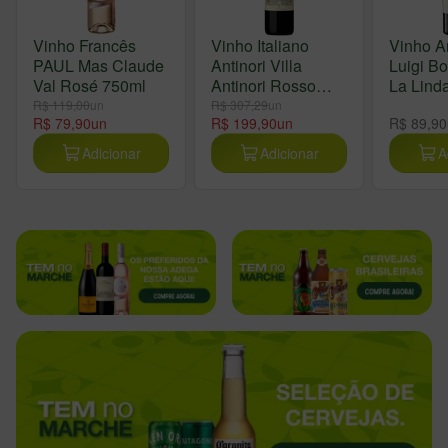
Vinho Francês
Vinho Italiano
Vinho A
PAUL Mas Claude
Antinori Villa
Luigi B
Val Rosé 750ml
Antinori Rosso
La Lind
750ml
750ml
R$ 119,00
un
R$ 307,29
un
R$ 79,90
un
R$ 199,90
un
R$ 89,90
Adicionar
Adicionar
A