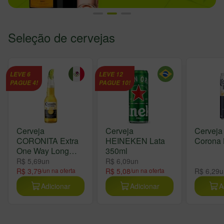
Seleção de cervejas
LEVE 6
LEVE 12
PAGUE 4!
PAGUE 10!
Cerveja
Cerveja
Cerveja
CORONITA Extra
HEINEKEN Lata
Corona 
One Way Long
350ml
Neck 210ml
R$ 5,69
un
R$ 6,09
un
R$ 3,79
/un na oferta
R$ 5,08
/un na oferta
R$ 6,29
u
Adicionar
Adicionar
A