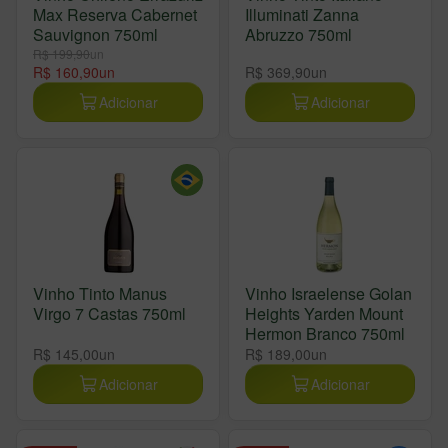
Max Reserva Cabernet
Illuminati Zanna
Sauvignon 750ml
Abruzzo 750ml
R$ 199,90
un
R$ 160,90
un
R$ 369,90
un
Adicionar
Adicionar
Vinho Tinto Manus
Vinho Israelense Golan
Virgo 7 Castas 750ml
Heights Yarden Mount
Hermon Branco 750ml
R$ 145,00
un
R$ 189,00
un
Adicionar
Adicionar