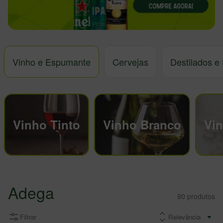
Vinho e Espumante
Cervejas
Destilados e
Vinho Tinto
Vinho Branco
Vi
Adega
90
produtos
Filtrar