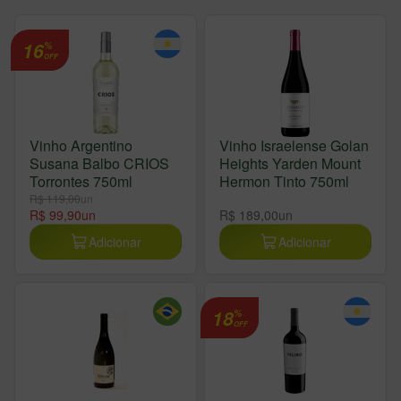
16
%
OFF
Vinho Argentino
Vinho Israelense Golan
Susana Balbo CRIOS
Heights Yarden Mount
Torrontes 750ml
Hermon Tinto 750ml
R$ 119,00
un
R$ 99,90
un
R$ 189,00
un
Adicionar
Adicionar
18
%
OFF