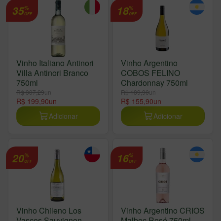
35
18
%
%
OFF
OFF
Vinho Italiano Antinori
Vinho Argentino
Villa Antinori Branco
COBOS FELINO
750ml
Chardonnay 750ml
R$ 307,29
un
R$ 189,90
un
R$ 199,90
un
R$ 155,90
un
Adicionar
Adicionar
20
16
%
%
OFF
OFF
Vinho Chileno Los
Vinho Argentino CRIOS
Vascos Sauvignon
Malbec Rosé 750ml