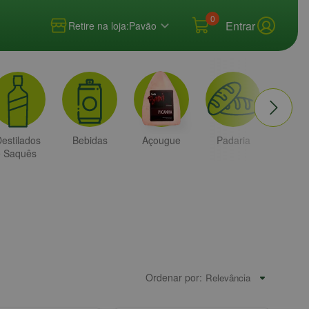
0
Entrar
Retire na loja:
Pavão
estilados
Bebidas
Açougue
Padaria
Higi
e Saquês
e
Bele
Ordenar por: