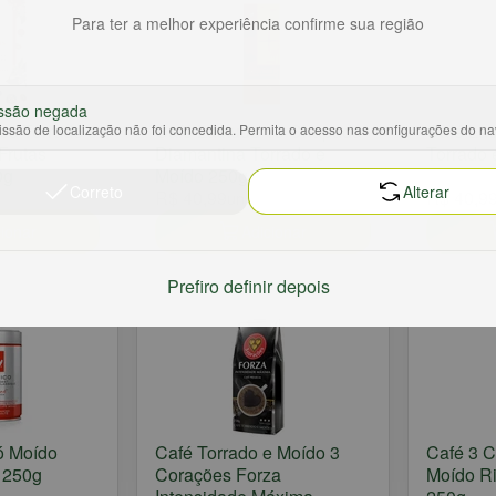
Para ter a melhor experiência confirme sua região
ssão negada
es Torrado e
Café Latitude 13 Chapada
Café Lat
ssão de localização não foi concedida. Permita o acesso nas configurações do n
Frutas
Diamantina Torrado e
Torrado 
0g
Moído 250g
Correto
Alterar
R$ 40,99
R$ 40,9
un
ionar
Adicionar
Prefiro definir depois
Pó Moído
Café Torrado e Moído 3
Café 3 C
o 250g
Corações Forza
Moído Ri