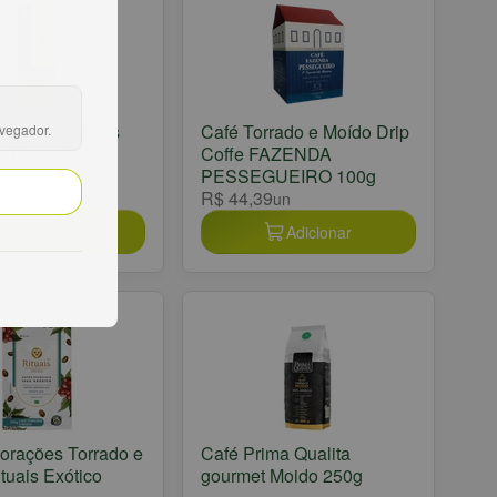
itude 13 Castas
Café Torrado e Moído Drip
avegador.
e Moído 250g
Coffe FAZENDA
PESSEGUEIRO 100g
9
R$ 44,39
un
un
Adicionar
Adicionar
orações Torrado e
Café Prima Qualita
tuais Exótico
gourmet Moido 250g