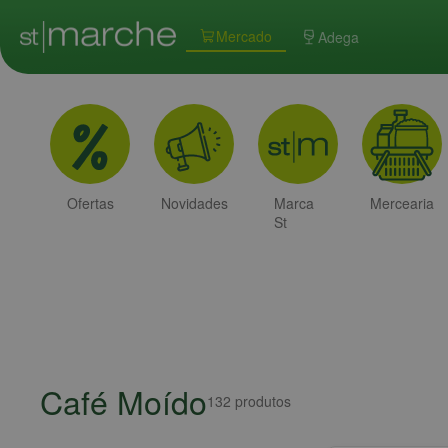
Mercado
Adega
Ofertas
Novidades
Marca
Mercearia
St
Marche
Café Moído
132
produtos