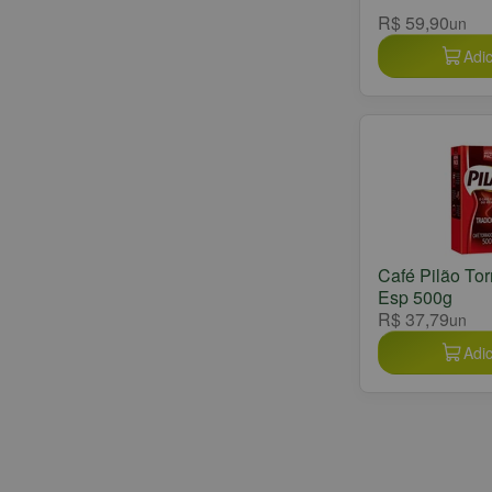
R$ 59,90
un
Adic
Café Pilão To
Esp 500g
R$ 37,79
un
Adic