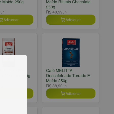
e Moído 250g
Moído Rituais Chocolate
250g
9
R$ 40,99
un
un
Adicionar
Adicionar
LITTA Regiões
Café MELITTA
ras Mogiana 250g
Descafeinado Torrado E
Moído 250g
0
R$ 38,90
un
un
Adicionar
Adicionar