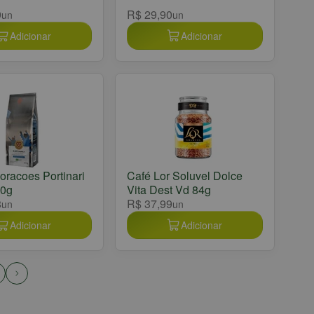
9
R$ 29,90
un
un
Adicionar
Adicionar
oracoes Portinari
Café Lor Soluvel Dolce
50g
Vita Dest Vd 84g
8
R$ 37,99
un
un
Adicionar
Adicionar