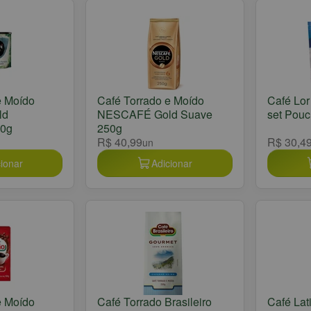
e Moído
Café Torrado e Moído
Café Lor
ld
NESCAFÉ Gold Suave
set Pouc
50g
250g
R$ 40,99
R$ 30,4
un
ionar
Adicionar
e Moído
Café Torrado Brasileiro
Café Lat