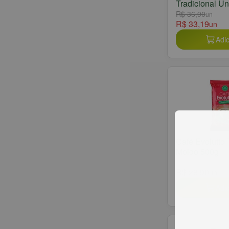
Tradicional U
R$ 36,90
un
R$ 33,19
un
Adic
Café Evolutto 
Moido 500g
R$ 28,90
un
Adic