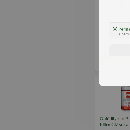
Permi
Café 3 Coraçõ
A permi
Moído Rituais 
Vermelhas 25
R$ 40,99
un
Adic
Café Illy em 
Filter Clássic