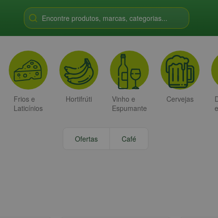
Encontre produtos, marcas, categorias...
Frios e
Hortifrúti
Vinho e
Cervejas
D
Laticínios
Espumante
Ofertas
Café