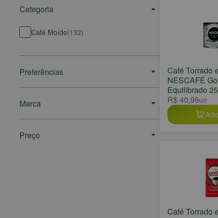
Categoria
Café Moído
(
132
)
Café Torrado 
Preferências
NESCAFÉ Go
Equilibrado 2
R$ 40,99
un
Marca
Adic
Preço
Café Torrado 