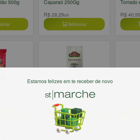
nião 500g
Caparaó 250Gg
Torrado 
R$ 28,29
R$ 40,5
un
ionar
Adicionar
Estamos felizes em te receber de novo
Tradicional
Café Torrado Brasileiro
Café ME
Mantiqueira 250g
Brasilei
R$ 28,29
R$ 38,9
un
ionar
Adicionar