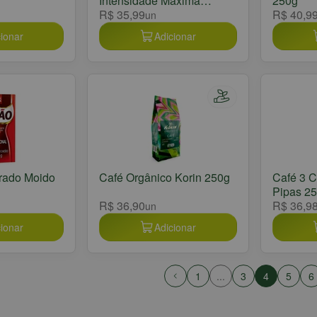
Intensidade Máxima
250g
Premium 250g
R$ 35,99
R$ 40,9
un
ionar
Adicionar
rrado Moido
Café Orgânico Korin 250g
Café 3 C
Pipas 2
R$ 36,90
R$ 36,9
un
ionar
Adicionar
1
...
3
4
5
6