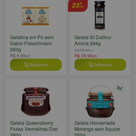
23
%
OFF
Gelatina em Pó sem
Geleia St Dalfour
Sabor Fleischmann
Amora 284g
250g
R$ 38,90
un
R$ 9,99
un
R$ 29,90
un
Adicionar
Adicionar
Geleia Queensberry
Geleia Homemade
Frutas Vermelhas Diet
Morango sem Açucar
280g
250g