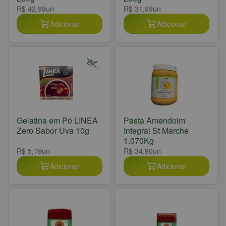
R$ 42,99
un
R$ 31,99
un
Adicionar
Adicionar
Gelatina em Pó LINEA
Pasta Amendoim
Zero Sabor Uva 10g
Integral St Marche
1.070Kg
R$ 5,79
un
R$ 34,90
un
Adicionar
Adicionar