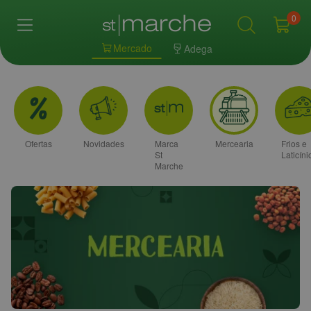
0
Mercado
Adega
Ofertas
Novidades
Marca
Mercearia
Frios e
St
Laticíni
Marche