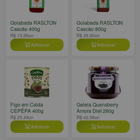
Goiabada RASLTON
Goiabada RASLTON
Cascão 400g
Cascão 800g
R$ 13,99
un
R$ 29,90
un
Adicionar
Adicionar
Figo em Calda
Geleia Quensberry
CEPÊPA 400g
Amora Diet 280g
R$ 25,49
un
R$ 42,99
un
Adicionar
Adicionar