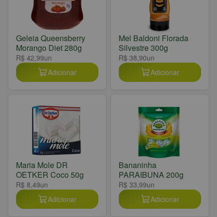
Geleia Queensberry
Mel Baldoni Florada
Morango Diet 280g
Silvestre 300g
R$ 42,99
un
R$ 38,90
un
Adicionar
Adicionar
Maria Mole DR
Bananinha
OETKER Coco 50g
PARAIBUNA 200g
R$ 8,49
un
R$ 33,99
un
Adicionar
Adicionar