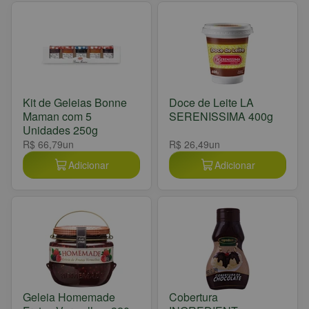
Kit de Geleias Bonne
Doce de Leite LA
Maman com 5
SERENISSIMA 400g
Unidades 250g
R$ 66,79
un
R$ 26,49
un
Adicionar
Adicionar
Geleia Homemade
Cobertura