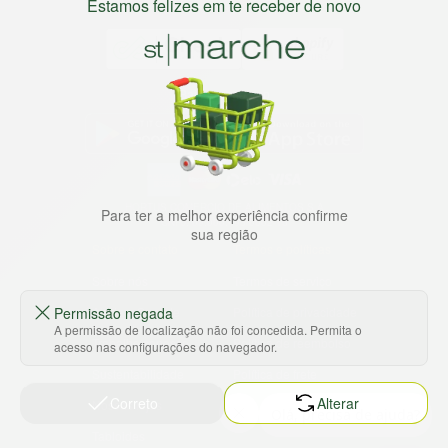
Estamos felizes em te receber de novo
Baixe nosso app
HORTUS COMERCIO DE ALIMENTOS S.A
Para ter a melhor experiência confirme
CNPJ: 09.000.493/0002-15
sua região
Sobre e contato
Termos e políticas
Sobre nós
Termos de serviço
Ajuda e Suporte
Política de privacidade
Permissão negada
A permissão de localização não foi concedida. Permita o
Trabalhe conosco
Política de reembolso
acesso nas configurações do navegador.
Sustentabilidade
Política de frete
Correto
Alterar
Nossas lojas
Tabloides