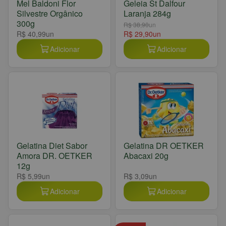
Mel Baldoni Flor
Geleia St Dalfour
Silvestre Orgânico
Laranja 284g
300g
R$ 38,90
un
R$ 40,99
un
R$ 29,90
un
Adicionar
Adicionar
Gelatina Diet Sabor
Gelatina DR OETKER
Amora DR. OETKER
Abacaxi 20g
12g
R$ 5,99
un
R$ 3,09
un
Adicionar
Adicionar