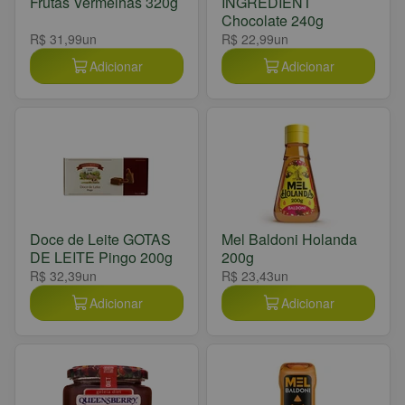
Frutas Vermelhas 320g
INGREDIENT
Chocolate 240g
R$ 31,99
un
R$ 22,99
un
Adicionar
Adicionar
Doce de Leite GOTAS
Mel Baldoni Holanda
DE LEITE Pingo 200g
200g
R$ 32,39
un
R$ 23,43
un
Adicionar
Adicionar