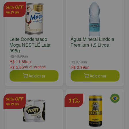
50% OFF
na 2ª un
Leite Condensado
Água Mineral Lindoia
Moça NESTLÉ Lata
Premium 1,5 Litros
395g
R$ 13,99
un
R$ 11,69
un
R$ 3,19
un
R$ 5,85
na 2ª unidade
R$ 2,99
un
Adicionar
Adicionar
50% OFF
11
%
OFF
na 2ª un