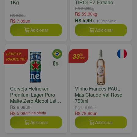
1Kg
TIROLEZ Fatiado
R$ 84,90
kg
R$ 59,90
kg
R$ 9,29
un
R$ 5,99
R$ 7,89
un
0,100
/kg/Unid
Adicionar
Adicionar
LEVE 12
33
%
PAGUE 10!
OFF
Cerveja Heineken
Vinho Francês PAUL
Premium Lager Puro
Mas Claude Val Rosé
Malte Zero Álcool Lata
750ml
350ml
R$ 6,09
un
R$ 119,00
un
R$ 5,08
/un na oferta
R$ 79,90
un
Adicionar
Adicionar