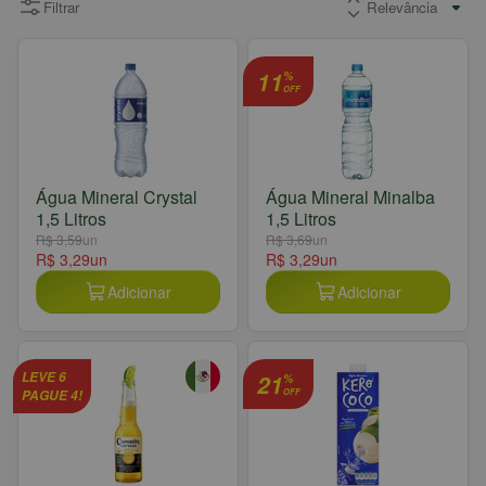
Filtrar
11
%
OFF
Água Mineral Crystal
Água Mineral Minalba
1,5 Litros
1,5 Litros
R$ 3,59
un
R$ 3,69
un
R$ 3,29
un
R$ 3,29
un
Adicionar
Adicionar
LEVE 6
21
%
PAGUE 4!
OFF