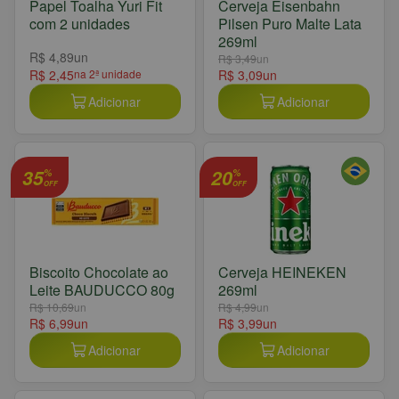
Papel Toalha Yuri Fit
Cerveja Eisenbahn
com 2 unidades
Pilsen Puro Malte Lata
269ml
R$ 4,89
un
R$ 3,49
un
R$ 2,45
na 2ª unidade
R$ 3,09
un
Adicionar
Adicionar
35
20
%
%
OFF
OFF
Biscoito Chocolate ao
Cerveja HEINEKEN
Leite BAUDUCCO 80g
269ml
R$ 10,69
un
R$ 4,99
un
R$ 6,99
un
R$ 3,99
un
Adicionar
Adicionar