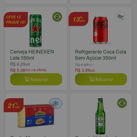
LEVE 12
13
%
PAGUE 10!
OFF
Cerveja HEINEKEN
Refrigerante Coca Cola
Lata 350ml
Sem Açúcar 350ml
R$ 6,09
un
R$ 4,49
un
R$ 5,08
/un na oferta
R$ 3,89
un
Adicionar
Adicionar
21
%
OFF