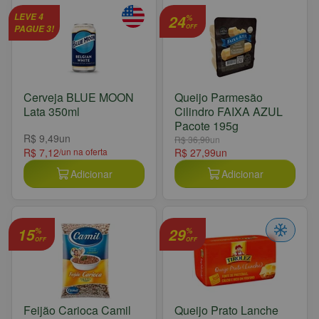
LEVE 4
24
%
PAGUE 3!
OFF
Cerveja BLUE MOON
Queijo Parmesão
Lata 350ml
Cilindro FAIXA AZUL
Pacote 195g
R$ 9,49
un
R$ 36,90
un
R$ 7,12
/un na oferta
R$ 27,99
un
Adicionar
Adicionar
15
29
%
%
OFF
OFF
Feijão Carioca Camil
Queijo Prato Lanche