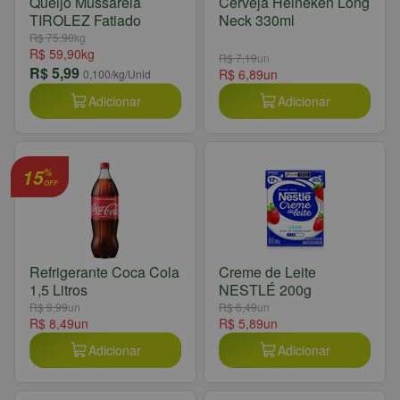
Queijo Mussarela
Cerveja Heineken Long
TIROLEZ Fatiado
Neck 330ml
R$ 75,90
kg
R$ 59,90
kg
R$ 7,19
un
R$ 5,99
R$ 6,89
un
0,100
/kg/Unid
Adicionar
Adicionar
15
%
OFF
Refrigerante Coca Cola
Creme de Leite
1,5 Litros
NESTLÉ 200g
R$ 9,99
un
R$ 6,49
un
R$ 8,49
un
R$ 5,89
un
Adicionar
Adicionar