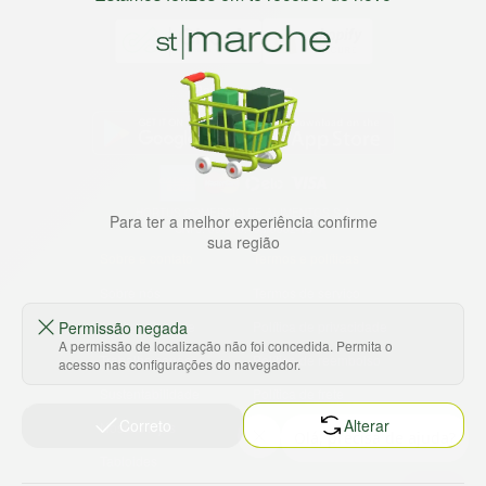
Baixe nosso app
HORTUS COMERCIO DE ALIMENTOS S.A
Para ter a melhor experiência confirme
CNPJ: 09.000.493/0002-15
sua região
Sobre e contato
Termos e políticas
Sobre nós
Termos de serviço
Ajuda e Suporte
Política de privacidade
Permissão negada
A permissão de localização não foi concedida. Permita o
Trabalhe conosco
Política de reembolso
acesso nas configurações do navegador.
Sustentabilidade
Política de frete
Correto
Alterar
Nossas lojas
Tabloides