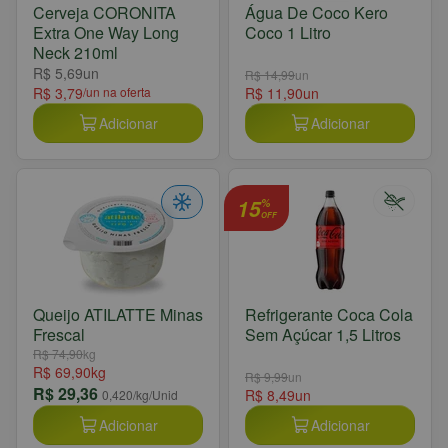
Cerveja CORONITA
Água De Coco Kero
Extra One Way Long
Coco 1 Litro
Neck 210ml
R$ 5,69
un
R$ 14,99
un
R$ 3,79
/un na oferta
R$ 11,90
un
Adicionar
Adicionar
15
%
OFF
Queijo ATILATTE Minas
Refrigerante Coca Cola
Frescal
Sem Açúcar 1,5 Litros
R$ 74,90
kg
R$ 69,90
kg
R$ 9,99
un
R$ 29,36
R$ 8,49
un
0,420
/kg/Unid
Adicionar
Adicionar