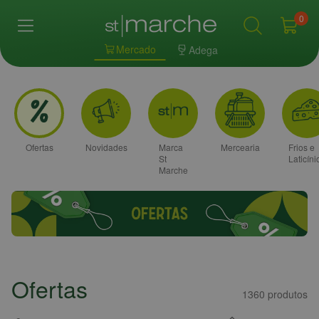
0
Mercado
Adega
Ofertas
Novidades
Marca
Mercearia
Frios e
St
Laticíni
Marche
Ofertas
1360
produtos