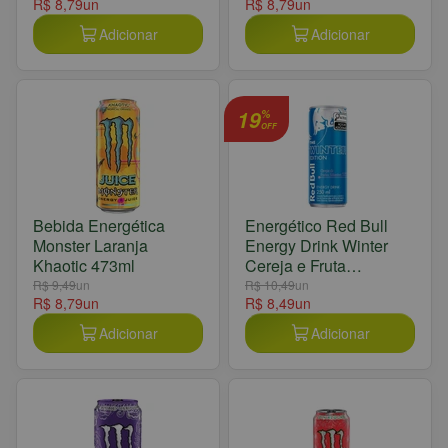
R$ 8,79
un
R$ 8,79
un
Adicionar
Adicionar
19
%
OFF
Bebida Energética
Energético Red Bull
Monster Laranja
Energy Drink Winter
Khaotic 473ml
Cereja e Fruta
Silvestres 250ml
R$ 9,49
un
R$ 10,49
un
R$ 8,79
un
R$ 8,49
un
Adicionar
Adicionar