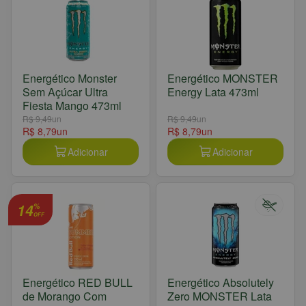
Energético Monster
Energético MONSTER
Sem Açúcar Ultra
Energy Lata 473ml
Fiesta Mango 473ml
R$ 9,49
un
R$ 9,49
un
R$ 8,79
un
R$ 8,79
un
Adicionar
Adicionar
14
%
OFF
Energético RED BULL
Energético Absolutely
de Morango Com
Zero MONSTER Lata