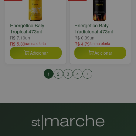
Energético Baly
Energético Baly
Tropical 473ml
Tradicional 473ml
R$ 7,19
un
R$ 6,39
un
R$ 5,39
/un na oferta
R$ 4,79
/un na oferta
Adicionar
Adicionar
1
2
3
4