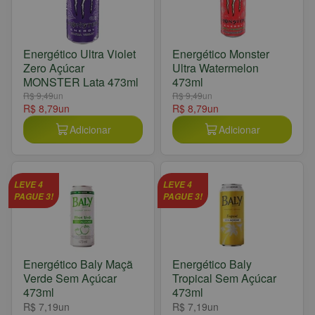
Energético Ultra Violet
Energético Monster
Zero Açúcar
Ultra Watermelon
MONSTER Lata 473ml
473ml
R$ 9,49
un
R$ 9,49
un
R$ 8,79
un
R$ 8,79
un
Adicionar
Adicionar
LEVE 4
LEVE 4
PAGUE 3!
PAGUE 3!
Energético Baly Maçã
Energético Baly
Verde Sem Açúcar
Tropical Sem Açúcar
473ml
473ml
R$ 7,19
un
R$ 7,19
un