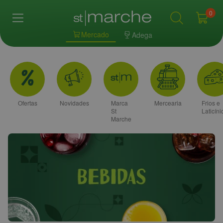
0
Mercado
Adega
Ofertas
Novidades
Marca
Mercearia
Frios e
St
Laticíni
Marche