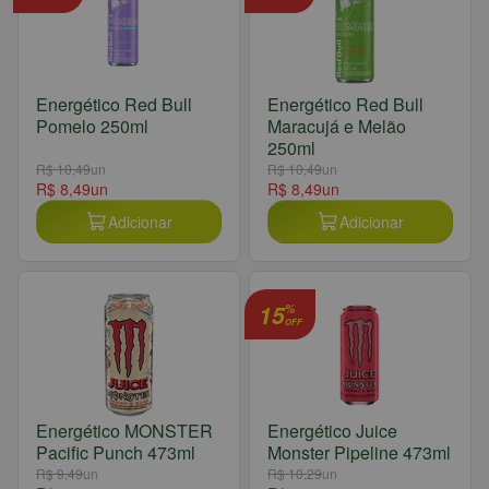
Energético Red Bull
Energético Red Bull
Pomelo 250ml
Maracujá e Melão
250ml
R$ 10,49
un
R$ 10,49
un
R$ 8,49
un
R$ 8,49
un
Adicionar
Adicionar
15
%
OFF
Energético MONSTER
Energético Juice
Pacific Punch 473ml
Monster Pipeline 473ml
R$ 9,49
un
R$ 10,29
un