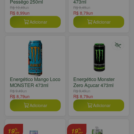
Pessêgo 250ml
473ml
R$ 10,49
un
R$ 9,49
un
R$ 8,99
un
R$ 8,79
un
Adicionar
Adicionar
Energético Mango Loco
Energético Monster
MONSTER 473ml
Zero Açucar 473ml
R$ 9,49
un
R$ 9,49
un
R$ 8,79
un
R$ 8,79
un
Adicionar
Adicionar
19
19
%
%
OFF
OFF