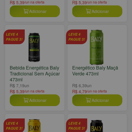
R$ 5,39
/un na oferta
R$ 5,39
/un na oferta
Adicionar
Adicionar
LEVE 4
LEVE 4
PAGUE 3!
PAGUE 3!
Bebida Energética Baly
Energético Baly Maçã
Tradicional Sem Açúcar
Verde 473ml
473ml
R$ 7,19
un
R$ 6,39
un
R$ 5,39
/un na oferta
R$ 4,79
/un na oferta
Adicionar
Adicionar
LEVE 4
LEVE 4
PAGUE 3!
PAGUE 3!