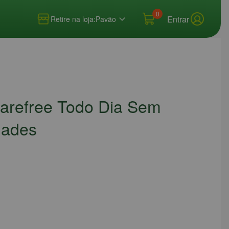
0
Entrar
Retire na loja:
Pavão
Carefree Todo Dia Sem
dades