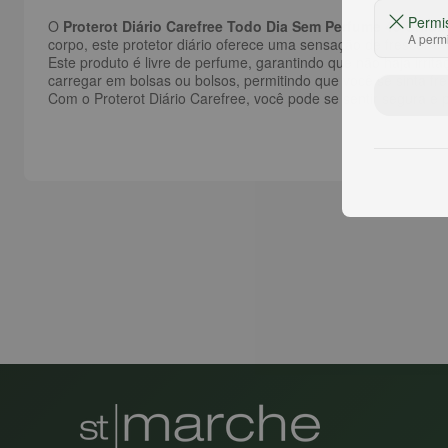
Permi
O
Proterot Diário Carefree Todo Dia Sem Perfume 40 Unid
A permi
corpo, este protetor diário oferece uma sensação de frescor e
Este produto é livre de perfume, garantindo que não haja irr
carregar em bolsas ou bolsos, permitindo que você se sinta fre
Com o Proterot Diário Carefree, você pode se sentir segura e