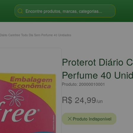
Encontre produtos, marcas, categorias...
 Diário Carefree Todo Dia Sem Perfume 40 Unidades
Proterot Diário 
Perfume 40 Uni
Produto: 20000010001
R$ 24,99
/un
Produto Indisponível