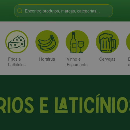
Encontre produtos, marcas, categorias...
Frios e
Hortifrúti
Vinho e
Cervejas
D
Laticínios
Espumante