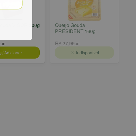
Gouda VIGOR 200g
Queijo Gouda
PRÉSIDENT 160g
0
R$ 27,99
un
un
Adicionar
Indisponível