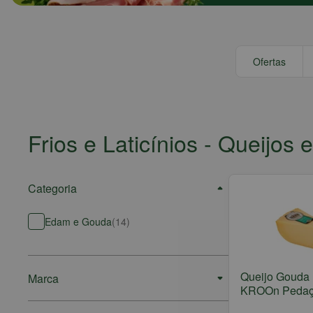
Ofertas
Frios e Laticínios
- Queijos 
Categoria
Edam e Gouda
(
14
)
Queijo Gouda
Marca
KROOn Pedaç