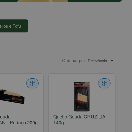
ijos e Tofu
Ordenar por:
Gouda
Queijo Gouda CRUZILIA
NT Pedaço 200g
140g