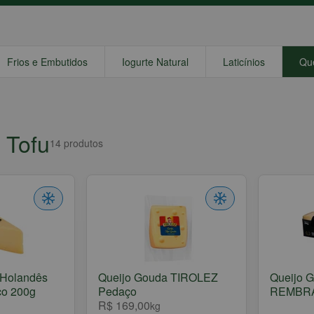
Frios e Embutidos
Iogurte Natural
Laticínios
Que
e Tofu
14
produtos
 Holandês
Queijo Gouda TIROLEZ
Queijo 
o 200g
Pedaço
REMBRA
R$ 169,00
kg