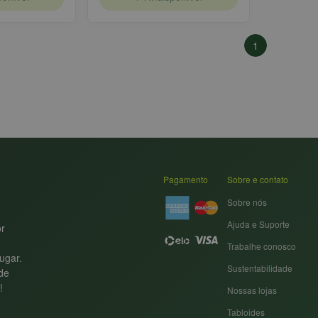
1
Pagamento
Sobre e contato
Sobre nós
Ajuda e Suporte
or
Trabalhe conosco
ugar.
Sustentabilidade
nde
!
Nossas lojas
Tabloides