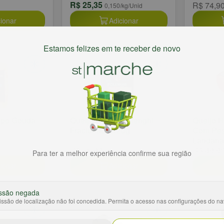
R$ 25,35
R$ 74,9
0,150
/kg/Unid
ionar
Adicionar
Estamos felizes em te receber de novo
ipo Gouda
Queijo Gouda Polenghi
Queijo 
Fracionado 120g
Com Pes
Landana
R$ 25,99
R$ 49,9
un
Para ter a melhor experiência confirme sua região
ionar
Adicionar
ssão negada
ssão de localização não foi concedida. Permita o acesso nas configurações do n