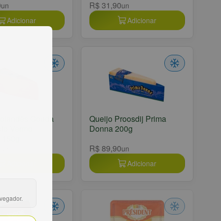
0
R$ 31,90
un
un
Adicionar
Adicionar
Holandês Gouda
Queijo Proosdij Prima
to Vermo
Donna 200g
 150g
0
R$ 89,90
un
un
Adicionar
Adicionar
avegador.