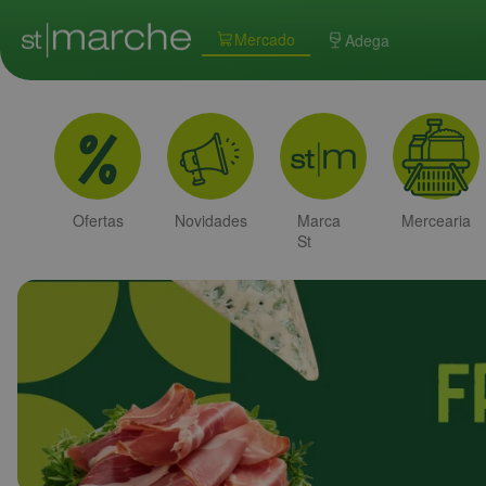
Mercado
Adega
Ofertas
Novidades
Marca
Mercearia
St
Marche