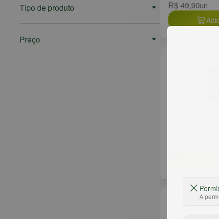
R$ 49,90
un
Tipo de produto
Adic
Preço
Queijo DOR T
Fatiado 120g
R$ 39,90
un
Adic
Permi
A permi