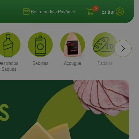
0
Entrar
Retire na loja:
Pavão
estilados
Bebidas
Açougue
Padaria
Higi
e Saquês
e
Bele