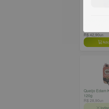
Queijo Gouda
AZUL 200g
R$ 42,90
un
Adic
Queijo Edam 
120g
R$ 28,90
un
Indis